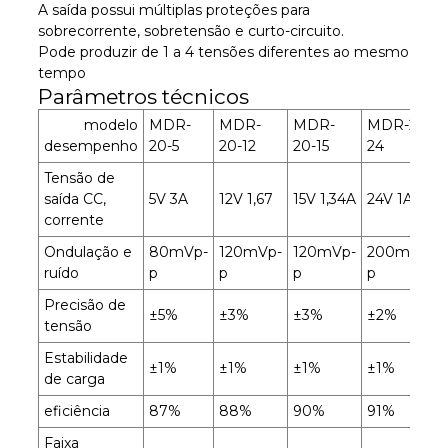
A saída possui múltiplas proteções para
sobrecorrente, sobretensão e curto-circuito.
Pode produzir de 1 a 4 tensões diferentes ao mesmo
tempo
Parâmetros técnicos
modelo
MDR-
MDR-
MDR-
MDR-20-
desempenho
20-5
20-12
20-15
24
Tensão de
saída CC,
5V 3A
12V 1,67
15V 1,34A
24V 1A
corrente
Ondulação e
80mVp-
120mVp-
120mVp-
200mVp-
ruído
p
p
p
p
Precisão de
±5%
±3%
±3%
±2%
tensão
Estabilidade
±1%
±1%
±1%
±1%
de carga
eficiência
87%
88%
90%
91%
Faixa