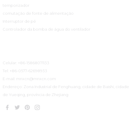
temporizador
comutação de fonte de alimentação
Interruptor de pé
Controlador da bomba de água do ventilador
Informações De Contato
Celular: +86-15868071133
Tel: +86-0577-62698933
E-mail: mnxcn@mnxcn.com
Endereço: Zona Industrial de Fenghuang, cidade de Baishi, cidade
de Yueqing, província de Zhejiang