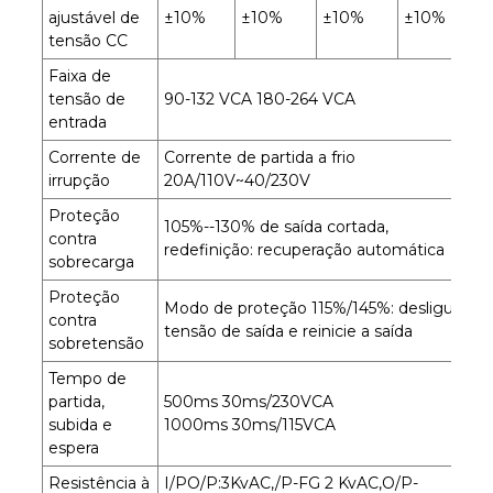
ajustável de
±10%
±10%
±10%
±10%
tensão CC
Faixa de
tensão de
90-132 VCA 180-264 VCA
entrada
Corrente de
Corrente de partida a frio
irrupção
20A/110V~40/230V
Proteção
105%--130% de saída cortada,
contra
redefinição: recuperação automática
sobrecarga
Proteção
Modo de proteção 115%/145%: desligue a
contra
tensão de saída e reinicie a saída
sobretensão
Tempo de
partida,
500ms 30ms/230VCA
subida e
1000ms 30ms/115VCA
espera
Resistência à
I/PO/P:3KvAC,/P-FG 2 KvAC,O/P-