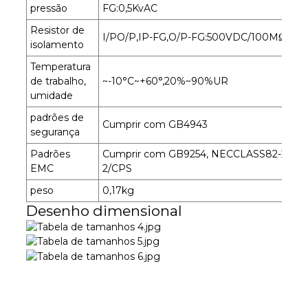
pressão
FG:0,5KvAC
Resistor de
I/PO/P,IP-FG,O/P-FG:500VDC/100MΩ
isolamento
Temperatura
de trabalho,
~-10°C~+60°,20%~90%UR
umidade
padrões de
Cumprir com GB4943
segurança
Padrões
Cumprir com GB9254, NECCLASS82-264
EMC
2/CPS
peso
0,17kg
Desenho dimensional