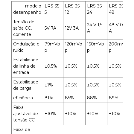
modelo
LRS-35-
LRS-35-
LRS-35-
LRS-35-
desempenho
5
12
24
48
Tensão de
24 V 1,5
48 V 0,8
saída CC,
5V 7A
12V 3A
A
A
corrente
Ondulação e
79mVp-
120mVp-
150mVp-
200mVp-
ruído
p
p
p
p
Estabilidade
da linha de
±0,5%
±0,5%
±0,5%
±0,5%
entrada
Estabilidade
±1%
±0,5%
±0,5%
±0,5%
de carga
eficiência
81%
85%
88%
89%
Faixa
ajustável de
±10%
±10%
±10%
±10%
tensão CC
Faixa de