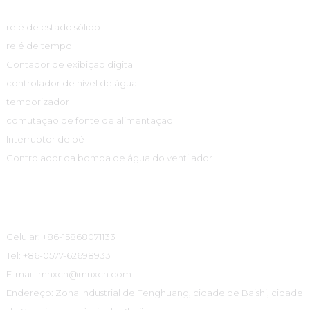
relé de estado sólido
relé de tempo
Contador de exibição digital
controlador de nível de água
temporizador
comutação de fonte de alimentação
Interruptor de pé
Controlador da bomba de água do ventilador
Informações De Contato
Celular: +86-15868071133
Tel: +86-0577-62698933
E-mail: mnxcn@mnxcn.com
Endereço: Zona Industrial de Fenghuang, cidade de Baishi, cidade