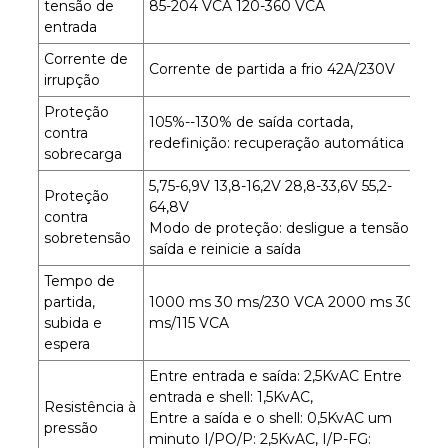
tensão de
85-204 VCA 120-360 VCA
entrada
Corrente de
Corrente de partida a frio 42A/230V
irrupção
Proteção
105%--130% de saída cortada,
contra
redefinição: recuperação automática
sobrecarga
5,75-6,9V 13,8-16,2V 28,8-33,6V 55,2-
Proteção
64,8V
contra
Modo de proteção: desligue a tensão de
sobretensão
saída e reinicie a saída
Tempo de
partida,
1000 ms 30 ms/230 VCA 2000 ms 30
subida e
ms/115 VCA
espera
Entre entrada e saída: 2,5KvAC Entre
entrada e shell: 1,5KvAC,
Resistência à
Entre a saída e o shell: 0,5KvAC um
pressão
minuto I/PO/P: 2,5KvAC, I/P-FG: