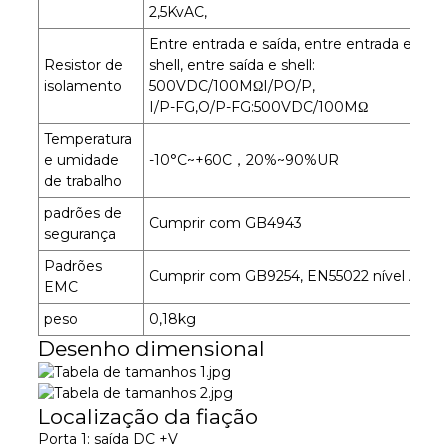
2,5KvAC,
Entre entrada e saída, entre entrada e
Resistor de
shell, entre saída e shell:
isolamento
500VDC/100MΩI/PO/P,
I/P-FG,O/P-FG:500VDC/100MΩ
Temperatura
e umidade
-10°C~+60C，20%~90%UR
de trabalho
padrões de
Cumprir com GB4943
segurança
Padrões
Cumprir com GB9254, EN55022 nível A
EMC
peso
0,18kg
Desenho dimensional
Localização da fiação
Porta 1: saída DC +V