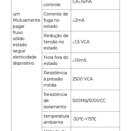
CA≤15mA
controle
um
Corrente de
Mutuamente
fuga no
≤2mA
pagar
estado
fluxo
Redução de
sólido
tensão no
≤1,5 VCA
estado
estado
seguir
eletricidade
Hora fora do
≤10mS
dispositivo
estado
Resistência
à pressão
2500 VCA
média
Resistência
de
500MΩ/500VCC
isolamento
temperatura
-30℃-+75℃
ambiente