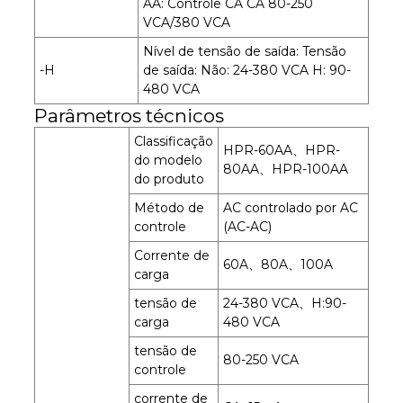
AA: Controle CA CA 80-250
VCA/380 VCA
Nível de tensão de saída: Tensão
-H
de saída: Não: 24-380 VCA H: 90-
480 VCA
Parâmetros técnicos
Classificação
HPR-60AA、HPR-
do modelo
80AA、HPR-100AA
do produto
Método de
AC controlado por AC
controle
(AC-AC)
Corrente de
60A、80A、100A
carga
tensão de
24-380 VCA、H:90-
carga
480 VCA
tensão de
80-250 VCA
controle
corrente de