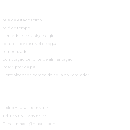
Centro De Produtos
relé de estado sólido
relé de tempo
Contador de exibição digital
controlador de nível de água
temporizador
comutação de fonte de alimentação
Interruptor de pé
Controlador da bomba de água do ventilador
Informações De Contato
Celular: +86-15868071133
Tel: +86-0577-62698933
E-mail: mnxcn@mnxcn.com