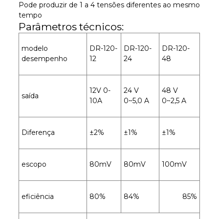
Pode produzir de 1 a 4 tensões diferentes ao mesmo
tempo
Parâmetros técnicos:
modelo
DR-120-
DR-120-
DR-120-
desempenho
12
24
48
12V 0-
24 V
48 V
saída
10A
0~5,0 A
0~2,5 A
Diferença
±2%
±1%
±1%
escopo
80mV
80mV
100mV
eficiência
80%
84%
85%