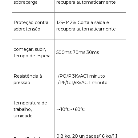
sobrecarga
recupera automaticamente
Proteção contra
125~142% Corta a saída e
sobretensão
recupera automaticamente
começar, subir,
500ms 70ms 30ms
tempo de espera
Resistência à
I/PO/P:3KvAC1 minuto
pressão
I/PF/G:1,5KvAC 1 minuto
temperatura de
trabalho,
~-10℃~+60℃
umidade
0,8 kg, 20 unidades/16 kg/1,1