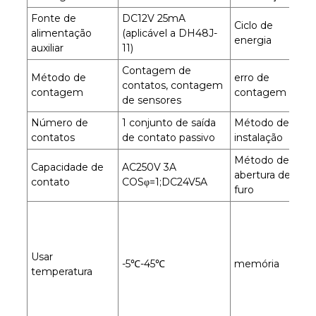
Fonte de
DC12V 25mA
Ciclo de
alimentação
(aplicável a DH48J-
≥
energia
auxiliar
11)
Contagem de
Método de
erro de
contatos, contagem
≤
contagem
contagem
de sensores
Número de
1 conjunto de saída
Método de
T
contatos
de contato passivo
instalação
Método de
Capacidade de
AC250V 3A
abertura de
contato
COSφ=1;DC24V5A
furo
V
e
d
Usar
o
-5℃-45℃
memória
temperatura
n
d
m
1