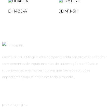
DH48J-A
JDM11-5H
Desde 2008, a Mingxin está comprometida em projetar e fabricar
componentes de equipamentos de automação confiáveis ​​e
superiores, ao mesmo tempo em que fornece soluções
impactantes para clientes em todo o mundo.
Links Rápidos
primeira página