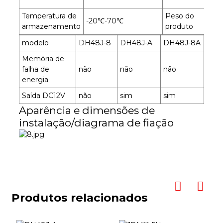
Temperatura de
Peso do
-20℃-70℃
C
armazenamento
produto
modelo
DH48J-8
DH48J-A
DH48J-8A
Memória de
falha de
não
não
não
energia
Saída DC12V
não
sim
sim
Aparência e dimensões de
instalação/diagrama de fiação
Produtos relacionados