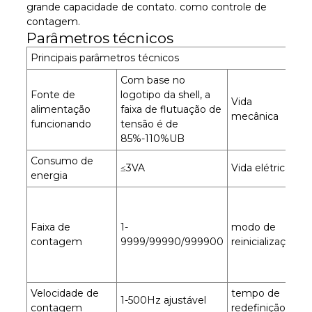
grande capacidade de contato. como controle de
contagem.
Parâmetros técnicos
Principais parâmetros técnicos
Com base no
Fonte de
logotipo da shell, a
Vida
alimentação
faixa de flutuação de
≥
mecânica
funcionando
tensão é de
85%-110%UB
Consumo de
≤3VA
Vida elétrica
≥
energia
R
d
Faixa de
1-
modo de
p
contagem
9999/99990/999900
reinicialização
r
b
t
Velocidade de
tempo de
1-500Hz ajustável
≥
contagem
redefinição