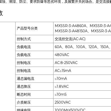
蚀、潮湿、防尘、要求防爆等恶劣环境，及频繁开关的场合。是交流接
数
MXSSR-3-A4860A、MXSSR-3-A
产品型号分类
MXSSR-3-A48150A、MXSSR-3-
控制方式
交流控交流(AC-AC)
负载电流
60A、80A、100A、120A、150A
负载电压
480VAC
控制电压
AC:8-250VAC
控制电流
AC≤15mA
通态漏电流
≤10mA
通态降压
≤1.8VAC
断态时间
≤10mS
介质耐压
2500VAC
绝缘电阻
1000MΩ/500VDC