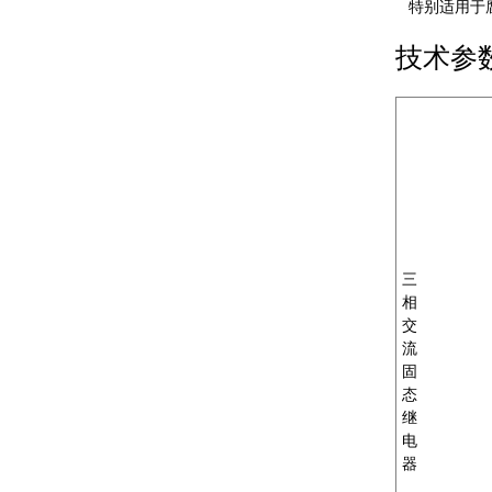
特别适用于腐
MXR-1 V38□A
技术参
MXR-1 L38□A
MXR-1 U38□A
三
MXR-1 D22□D
相
交
流
固
态
继
电
器