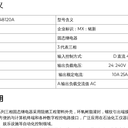
义
48120A
型号含义
企业标识：MX：铭新
固态继电器
3:代表三相
输入控制方式: D:直流 4-3
输出负载电压: 24: 240V 38:3
输出额定电流: 10A 25A 40A 60A
A:输出负载交流值 AC
用
系列三相固态继电器采用阻燃工程塑料外壳，环氧树脂灌封，螺纹引出端
方便的与计算机终端和各种数字程控电路接口，广泛应用在石油化工仪器
、娱乐设施等自动化控制领域。