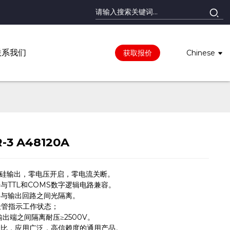
联系我们
获取报价
Chinese
-3 A48120A
控硅输出，零电压开启，零电流关断。
与TTL和COMS数字逻辑电路兼容。
路与输出回路之间光隔离。
极管指示工作状态；
输出端之间隔离耐压≥2500V。
价比，应用广泛，高信赖度的通用产品。