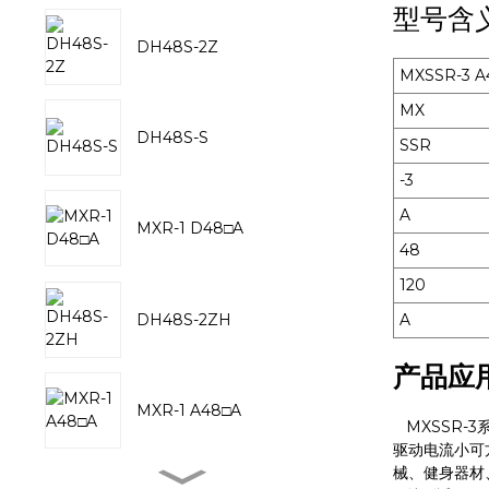
型号含
DH48S-2Z
MXSSR-3 A
MX
DH48S-S
SSR
-3
A
MXR-1 D48□A
48
120
DH48S-2ZH
A
产品应
MXR-1 A48□A
MXSSR-3
驱动电流小可
械、健身器材