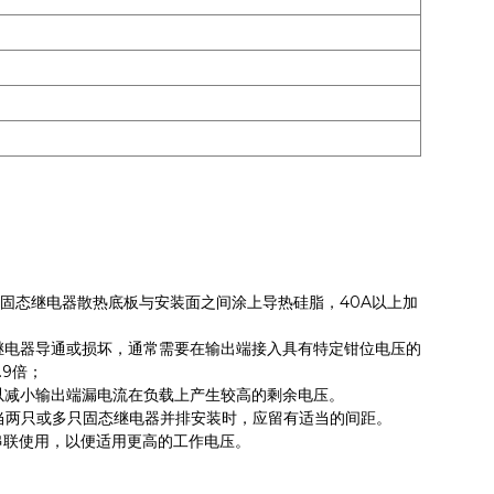
且固态继电器散热底板与安装面之间涂上导热硅脂，40A以上加
继电器导通或损坏，通常需要在输出端接入具有特定钳位电压的
.9倍；
以减小输出端漏电流在负载上产生较高的剩余电压。
当两只或多只固态继电器并排安装时，应留有适当的间距。
串联使用，以便适用更高的工作电压。