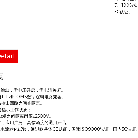
7、100%
3C认证。
etail
点
硅输出，零电压开启，零电流关断。
TTL和COMS数字逻辑电路兼容。
与输出回路之间光隔离。
管指示工作状态；
出端之间隔离耐压≥2500V。
比，应用广泛，高信赖度的通用产品。
载电流老化试验，通过欧共体CE认证，国际ISO9000认证，国内3C认证