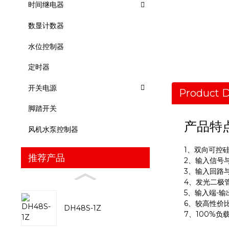
时间继电器
数显计数器
水位控制器
定时器
开关电源
Product D
脚踏开关
产品特
风机水泵控制器
1、双向可控
推荐产品
2、输入信号与
3、输入回路
4、发光二极
5、输入端-输
6、较高性价
DH48S-1Z
7、100%负