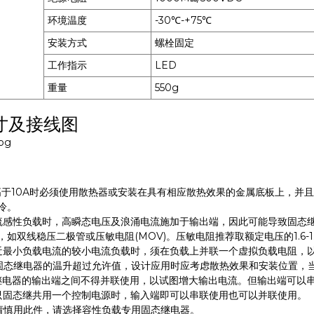
环境温度
-30℃-+75℃
安装方式
螺栓固定
工作指示
LED
重量
550g
寸及接线图
高于10A时必须使用散热器或安装在具有相应散热效果的金属底板上，并
冷。
流感性负载时，高瞬态电压及浪涌电流施加于输出端，因此可能导致固态
如双线稳压二极管或压敏电阻(MOV)。压敏电阻推荐取额定电压的1.6-1
近最小负载电流的较小电流负载时，须在负载上并联一个虚拟负载电阻，
固态继电器的温升超过允许值，设计应用时应考虑散热效果和安装位置，
继电器的输出端之间不得并联使用，以试图增大输出电流。但输出端可以
只固态继共用一个控制电源时，输入端即可以串联使用也可以并联使用。
请慎用此件，请选择容性负载专用固态继电器。