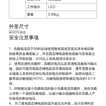
工作指示
LED
重量
3.95kg
外形尺寸
安全注意事项
1、负载电流高于5A时必须使用散热器或安装在具有相应散
热效果的金属底板上，并且固态继电器散热底板与安装面之
间涂上导热硅脂，40A以上加风扇强冷或水冷。
2、使用在感性负载时，高瞬态电压以及浪涌电流施加与输出
端，因此可能导致固态继电器误导通或损坏，通常需要在输
出端接入具有特定钳位电压的电压控制器件，如双向稳压二
极管或压敏电阻(MOV)。压敏电阻推荐取额定电压的1.6-1.9
倍。
3、控制接近最小负载电流的较小负载电流负载时，须在负载
上并联一个虚拟负载电阻，以减小输出端漏电流在负载上产
生较高的剩余电压。
4、为了避免固态继电器的温升超过允许值，设计应用时应