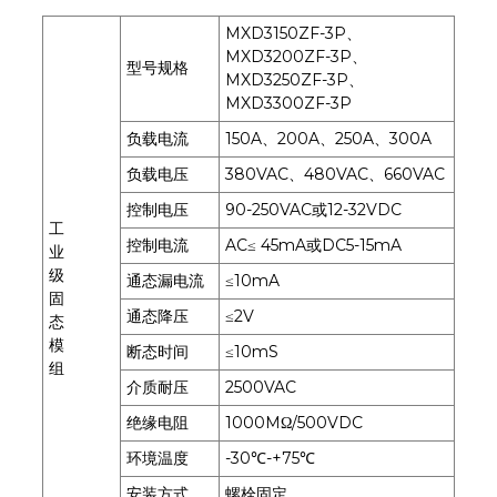
MXD3150ZF-3P、
MXD3200ZF-3P、
型号规格
MXD3250ZF-3P、
MXD3300ZF-3P
负载电流
150A、200A、250A、300A
负载电压
380VAC、480VAC、660VAC
控制电压
90-250VAC或12-32VDC
工
控制电流
AC≤ 45mA或DC5-15mA
业
级
通态漏电流
≤10mA
固
通态降压
≤2V
态
模
断态时间
≤10mS
组
介质耐压
2500VAC
绝缘电阻
1000MΩ/500VDC
环境温度
-30℃-+75℃
安装方式
螺栓固定