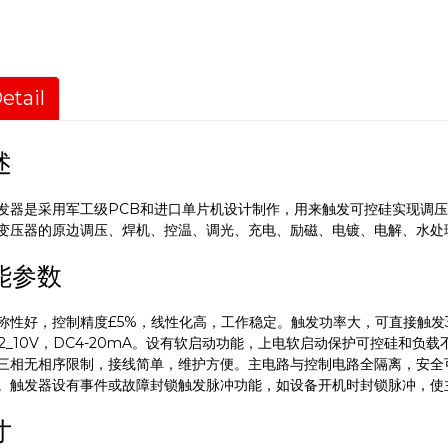
etail
述
发器是采用军工级PCB和进口单片机设计制作，用来触发可控硅实现调
变压器的原边调压、焊机、控温、调光、充电、励磁、电镀、电解、水处
能参数
称性好，控制精度£5%，线性化高，工作稳定。触发功率大，可直接触发3
DC2_10V，DC4-20mA。设有软启动功能，上电软启动保护可控硅和
三相无相序限制，接线简单，维护方便。主电路与控制电路全隔离，安全
。触发器设有事件或故障封锁触发脉冲功能，如设备开机时封锁脉冲，使
寸