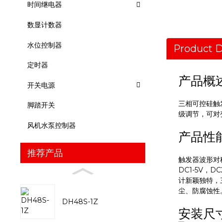
时间继电器
数显计数器
水位控制器
Product D
定时器
产品概
开关电源
三相可控硅触
脚踏开关
级调节，可对
风机水泵控制器
产品性
推荐产品
触发器波形对
DC1-5V，
计新颖独特，
尘、防腐蚀性
DH48S-1Z
安装尺