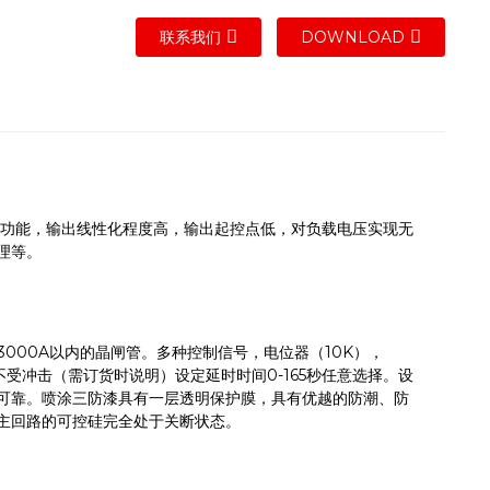
联系我们
DOWNLOAD
压功能，输出线性化程度高，输出起控点低，对负载电压实现无
理等。
000A以内的晶闸管。多种控制信号，电位器（10K），
负载不受冲击（需订货时说明）设定延时时间0-165秒任意选择。设
可靠。喷涂三防漆具有一层透明保护膜，具有优越的防潮、防
主回路的可控硅完全处于关断状态。