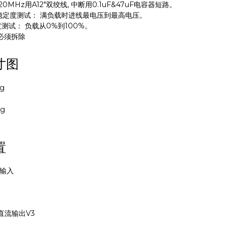
20MHz用A12"双绞线, 中断用0.1uF&47uF电容器短路。
稳定度测试： 满负载时进线最电压到最高电压。
测试： 负载从0%到100%。
1 必须拆除
寸图
置
流输入
直流输出V3