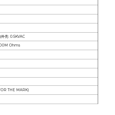
外壳: 0.5KVAC
00M Ohms
FOR THE MARK)