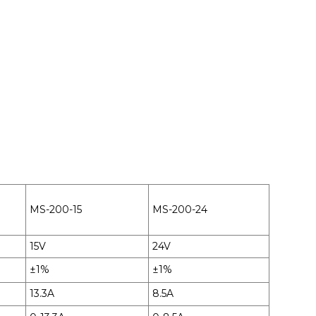
MS-200-15
MS-200-24
15V
24V
±1%
±1%
13.3A
8.5A