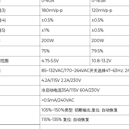
围
0-40A
0-16.5A
3)
180mVp-p
120mVp-p
4)
±0.5%
±0.5%
5)
±1%
±0.5%
率
200W
200W
75%
79.5%
调范围
4.75-5.5V
10.8-13.2V
围
85~132VAC/170~264VAC开关选择47~63Hz; 2
4.2A/115V 2.2A/230V
冷启动电流35A/115V 60A/230V
<0.5mA/240VAC
105%~150%类型: 切断输出,复位: 自动恢复
115%-135% 复位: 自动恢复