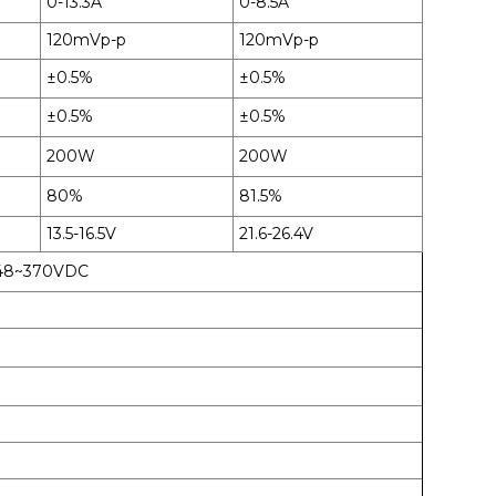
0-13.3A
0-8.5A
120mVp-p
120mVp-p
±0.5%
±0.5%
±0.5%
±0.5%
200W
200W
80%
81.5%
13.5-16.5V
21.6-26.4V
48~370VDC