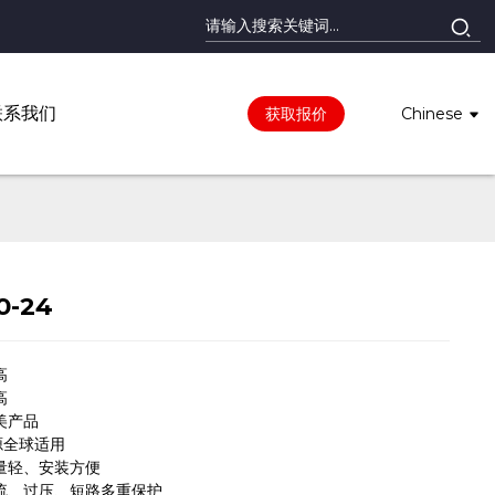
联系我们
获取报价
Chinese
0-24
高
高
美产品
源全球适用
量轻、安装方便
流、过压、短路多重保护