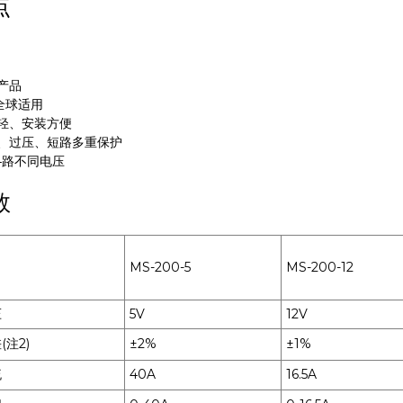
点
产品
全球适用
轻、安装方便
、过压、短路多重保护
4路不同电压
数
MS-200-5
MS-200-12
压
5V
12V
注2)
±2%
±1%
流
40A
16.5A