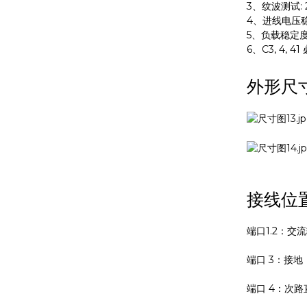
3、纹波测试: 
4、进线电压
5、负载稳定度
6、C3, 4, 4
外形尺
接线位
端口1.2：交
端口 3：接地
端口 4：次路