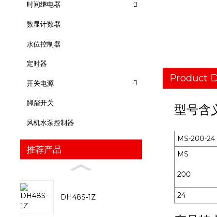
时间继电器
数显计数器
水位控制器
定时器
Product D
开关电源
脚踏开关
型号含
风机水泵控制器
MS-200-24
推荐产品
MS
200
24
DH48S-1Z