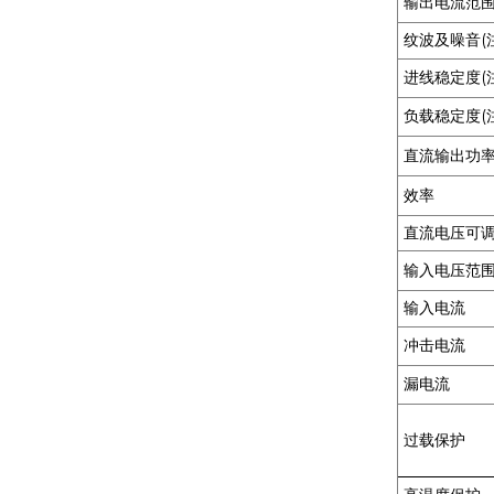
输出电流范
MXR-1 V38□A
纹波及噪音(注
进线稳定度(注
MXR-1 L38□A
负载稳定度(注
直流输出功
效率
MXR-1 U38□A
直流电压可
输入电压范
MXR-1 D22□D
输入电流
冲击电流
漏电流
过载保护