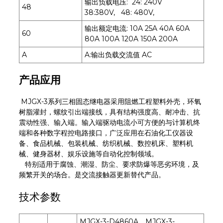
输出负载电压: 24: 240V
48
38:380V, 48: 480V,
输出额定电流: 10A 25A 40A 60A
60
80A 100A 120A 150A 200A
A
A:输出负载交流值 AC
产品应用
MJGX-3系列三相固态继电器采用阻燃工程塑料外壳，环氧
树脂灌封，螺纹引出端接线，具有结构强度高、耐冲击、抗
震动性强、输入端。输入端驱动电流小可方便的与计算机终
端和各种数字程控电路接口，广泛应用在石油化工仪器设
备、食品机械、包装机械、纺织机械、数控机床、塑料机
械、健身器材、娱乐设施等自动化控制领域。
特别适用于腐蚀、潮湿、防尘、要求防爆等恶劣环境，及
频繁开关的场合。是交流接触器更新替代产品。
技术参数
MJGX-3-D4860A、MJGX-3-