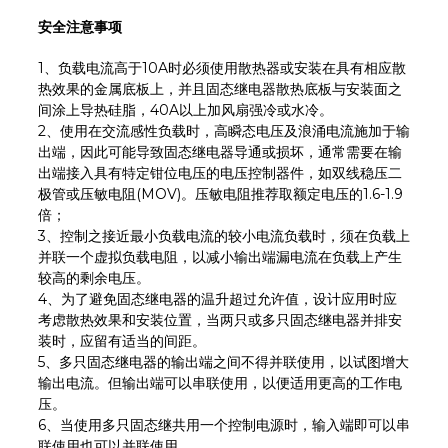
安全注意事项
1、负载电流高于10A时必须使用散热器或安装在具有相应散
热效果的金属底板上，并且固态继电器散热底板与安装面之
间涂上导热硅脂，40A以上加风扇强冷或水冷。
2、使用在交流感性负载时，高瞬态电压及浪涌电流施加于输
出端，因此可能导致固态继电器导通或损坏，通常需要在输
出端接入具有特定钳位电压的电压控制器件，如双线稳压二
极管或压敏电阻(MOV)。压敏电阻推荐取额定电压的1.6-1.9
倍；
3、控制之接近最小负载电流的较小电流负载时，须在负载上
并联一个虚拟负载电阻，以减小输出端漏电流在负载上产生
较高的剩余电压。
4、为了避免固态继电器的温升超过允许值，设计应用时应
考虑散热效果和安装位置，当两只或多只固态继电器并排安
装时，应留有适当的间距。
5、多只固态继电器的输出端之间不得并联使用，以试图增大
输出电流。但输出端可以串联使用，以便适用更高的工作电
压。
6、当使用多只固态继共用一个控制电源时，输入端即可以串
联使用也可以并联使用。