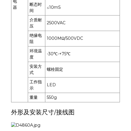
电
断态时
器
≤10mS
间
介质耐
2500VAC
压
绝缘电
1000MΩ/500VDC
阻
环境温
-30℃-+75℃
度
安装方
螺栓固定
式
工作指
LED
示
重量
550g
外形及安装尺寸/接线图