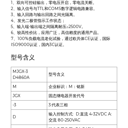
1、双向可控硅输出，零电压开启，零电流关断。
2、输入信号与TTL和COMS数字逻辑电路兼容。
3、输入回路与输出回路之间光隔离。
4、发光二极管指示工作状态；
5、输入端-输出端之间隔离耐压≥2500V。
6、较高性价比，应用广泛，高信赖度的通用产品。
7、100%负载电流老化试验，通过欧共体CE认证，国际
ISO9000认证，国内3C认证。
型号含义
MJGX-3
型号含义
D4860A
M
企业标识：M：铭新
JGX
固态继电器开发代号
-3
3:代表三相
输入控制方式: D:直流 4-32VDC A:
D
交流 80-250VAC