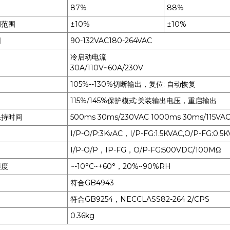
87%
88%
调范围
±10%
±10%
围
90-132VAC180-264VAC
冷启动电流
30A/110V~60A/230V
105%--130%切断输出，复位: 自动恢复
115%/145%保护模式:关装输出电压，重启输出
保持时间
500ms 30ms/230VAC 1000ms 30ms/115VA
I/P-O/P:3KvAC，I/P-FG:1.5KVAC,O/P-FG:0.5
I/P-O/P，IP-FG，O/P-FG:500VDC/100MΩ
湿度
~-10°C~+60°，20%~90%RH
符合GB4943
符合GB9254，NECCLASS82-264 2/CPS
0.36kg