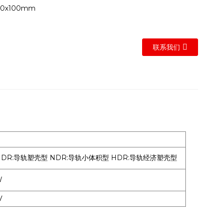
0x100mm
联系我们
DR:导轨塑壳型 NDR:导轨小体积型 HDR:导轨经济塑壳型
W
8V