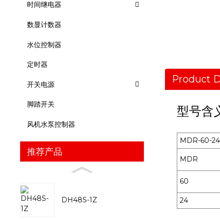
时间继电器
数显计数器
水位控制器
定时器
Product D
开关电源
脚踏开关
型号含
风机水泵控制器
MDR-60-24
推荐产品
MDR
60
DH48S-1Z
24