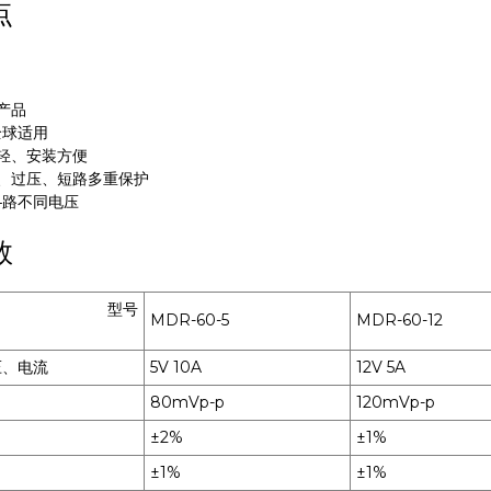
点
产品
全球适用
轻、安装方便
、过压、短路多重保护
4路不同电压
数
型号
MDR-60-5
MDR-60-12
压、电流
5V 10A
12V 5A
80mVp-p
120mVp-p
±2%
±1%
±1%
±1%