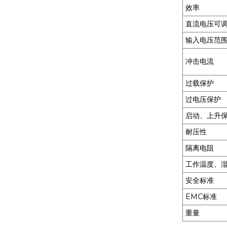
MXR-1 V38□A
效率
直流电压可
输入电压范
MXR-1 L38□A
冲击电流
过载保护
MXR-1 U38□A
过电压保护
启动、上升
耐压性
MXR-1 D22□D
隔离电阻
工作温度、
安全标准
EMC标准
重量