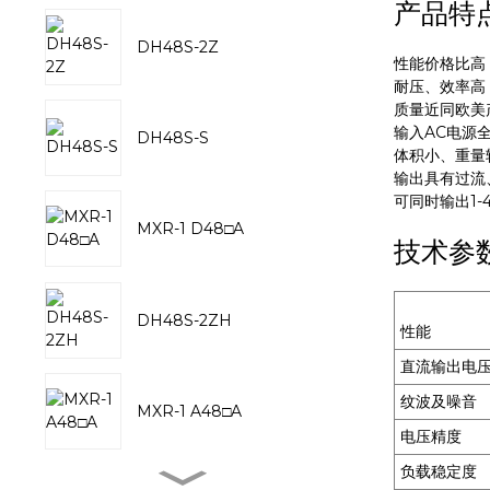
产品特
DH48S-2Z
性能价格比高
耐压、效率高
质量近同欧美
输入AC电源
DH48S-S
体积小、重量
输出具有过流
可同时输出1-
MXR-1 D48□A
技术参
DH48S-2ZH
性能
直流输出电
纹波及噪音
MXR-1 A48□A
电压精度
负载稳定度