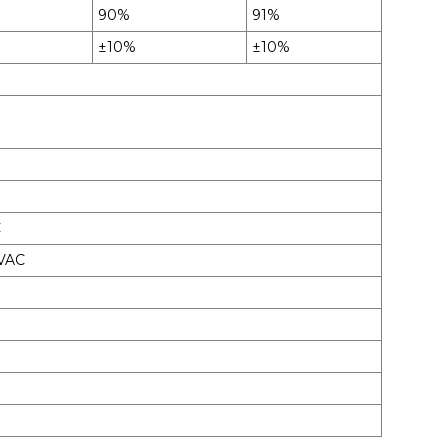
90%
91%
±10%
±10%
C
KVAC