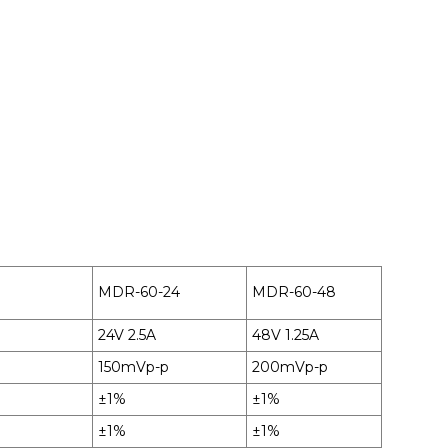
MDR-60-24
MDR-60-48
24V 2.5A
48V 1.25A
150mVp-p
200mVp-p
±1%
±1%
±1%
±1%