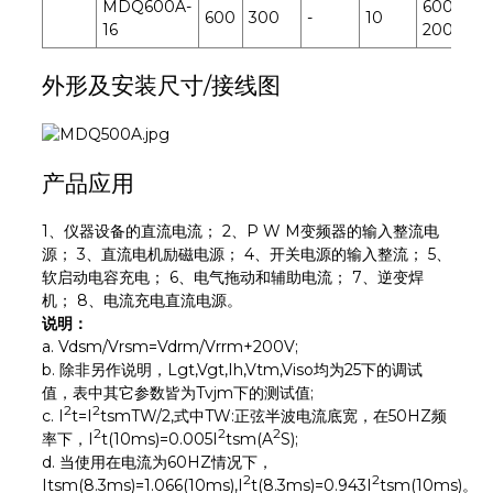
MDQ600A-
600-
600
300
-
10
1
16
2000
外形及安装尺寸/接线图
产品应用
1、仪器设备的直流电流； 2、P W M变频器的输入整流电
源； 3、直流电机励磁电源； 4、开关电源的输入整流； 5、
软启动电容充电； 6、电气拖动和辅助电流； 7、逆变焊
机； 8、电流充电直流电源。
说明：
a. Vdsm/Vrsm=Vdrm/Vrrm+200V;
b. 除非另作说明，Lgt,Vgt,Ih,Vtm,Viso均为25下的调试
值，表中其它参数皆为Tvjm下的测试值;
2
2
c. I
t=I
tsmTW/2,式中TW:正弦半波电流底宽，在50HZ频
2
2
2
率下，I
t(10ms)=0.005I
tsm(A
S);
d. 当使用在电流为60HZ情况下，
2
2
Itsm(8.3ms)=1.066(10ms),I
t(8.3ms)=0.943I
tsm(10ms)。