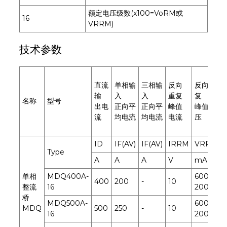
额定电压级数(x100=VoRM或
16
VRRM)
技术参数
直流
单相输
三相输
反向
反向重
输
入
入
重复
复
名称
型号
出电
正向平
正向平
峰值
峰值电
流
均电流
均电流
电流
压
ID
IF(AV)
IF(AV)
IRRM
VRRM
Type
A
A
A
V
mA
单相
MDQ400A-
600-
400
200
-
10
1
整流
16
2000
桥
MDQ500A-
600-
MDQ
500
250
-
10
1
16
2000