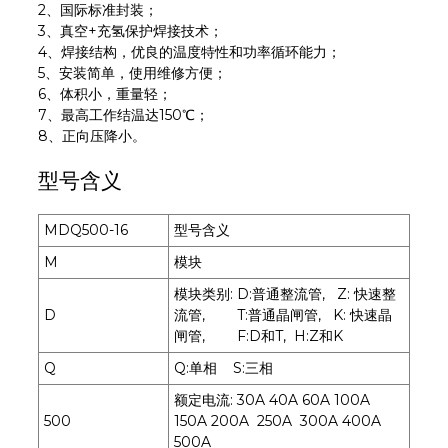
2、国际标准封装；
3、真空+充氢保护焊接技术；
4、焊接结构，优良的温度特性和功率循环能力；
5、安装简单，使用维修方便；
6、体积小，重量轻；
7、最高工作结温达150℃；
8、正向压降小。
型号含义
MDQ500-16
型号含义
M
模块
模块类别: D:普通整流管, Z: 快速整
D
流管, T:普通晶闸管, K: 快速晶
闸管, F:D和T, H:Z和K
Q
Q:单相 S:三相
额定电流: 30A 40A 60A 100A
500
150A 200A 250A 300A 400A
500A