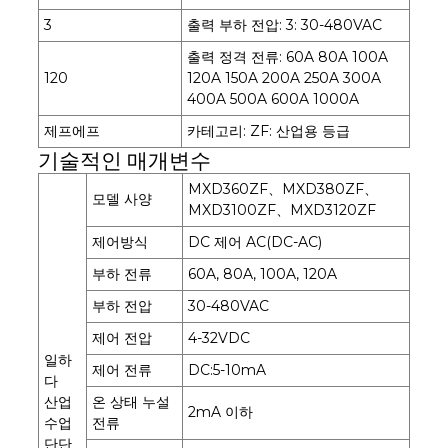
3
출력 부하 전압: 3: 30-480VAC
출력 정격 전류: 60A 80A 100A
120
120A 150A 200A 250A 300A
400A 500A 600A 1000A
제프에프
카테고리: ZF: 산업용 등급
기술적인 매개변수
MXD360ZF、MXD380ZF、
모델 사양
MXD3100ZF、MXD3120ZF
제어방식
DC 제어 AC(DC-AC)
부하 전류
60A, 80A, 100A, 120A
부하 전압
30-480VAC
제어 전압
4-32VDC
일하
제어 전류
DC:5-10mA
다
산업
온 상태 누설
2mA 이하
수업
전류
단단