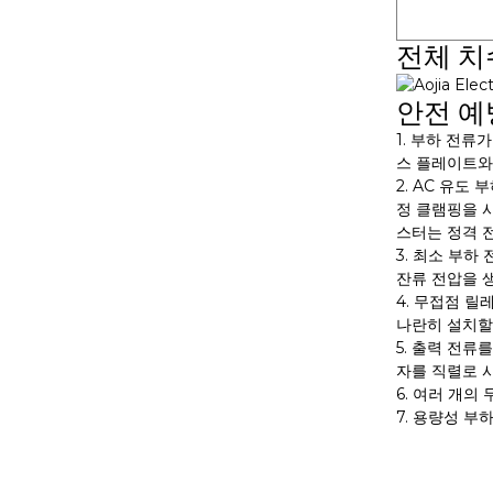
전체 치
안전 예
1. 부하 전
스 플레이트와
2. AC 유
정 클램핑을 
스터는 정격 전
3. 최소 부하
잔류 전압을 
4. 무접점 릴
나란히 설치할
5. 출력 전류
자를 직렬로 
6. 여러 개의
7. 용량성 