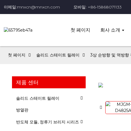
이메일:mnxcn@mnxcn.com
모바일: +86-15868071133
첫 페이지
회사 소개
첫 페이지
솔리드 스테이트 릴레이
3상 순방향 및 역방향
제품 센터
솔리드 스테이트 릴레이
방열판
반도체 모듈, 정류기 브리지 시리즈