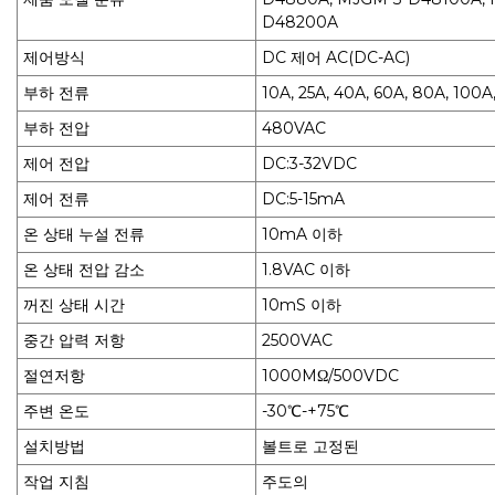
D48200A
제어방식
DC 제어 AC(DC-AC)
부하 전류
10A, 25A, 40A, 60A, 80A, 100A
부하 전압
480VAC
제어 전압
DC:3-32VDC
제어 전류
DC:5-15mA
온 상태 누설 전류
10mA 이하
온 상태 전압 감소
1.8VAC 이하
꺼진 상태 시간
10mS 이하
중간 압력 저항
2500VAC
절연저항
1000MΩ/500VDC
주변 온도
-30℃-+75℃
설치방법
볼트로 고정된
작업 지침
주도의