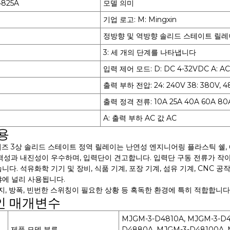
4825A
모델 의미
기업 로고: M: Mingxin
정방향 및 역방향 솔리드 스테이트 릴레
3: 세 개의 단계를 나타냅니다
입력 제어 모드: D: DC 4-32VDC A: AC
출력 부하 전압: 24: 240V 38: 380V, 48
출력 정격 전류: 10A 25A 40A 60A 80A
A: 출력 부하 AC 값 AC
용
시리즈 3상 솔리드 스테이트 정역 릴레이는 난연성 엔지니어링 플라스틱 쉘,
충격성과 내진성이 우수하며, 입력단이 견고합니다. 입력단 구동 전류가 작
니다. 석유화학 기기 및 장비, 식품 기계, 포장 기계, 섬유 기계, CNC 
야에 널리 사용됩니다.
먼지, 방폭, 빈번한 스위칭이 필요한 상황 등 혹독한 환경에 특히 적합합니다
인 매개변수
MJGM-3-D4810A, MJGM-3-D4
제품 모델 분류
D4880A, MJGM-3-D48100A, 