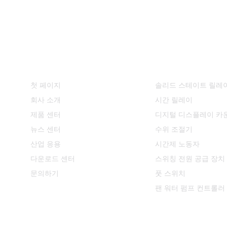
빠른 링크
제품 센터
첫 페이지
솔리드 스테이트 릴레
회사 소개
시간 릴레이
제품 센터
디지털 디스플레이 카
뉴스 센터
수위 조절기
산업 응용
시간제 노동자
다운로드 센터
스위칭 전원 공급 장치
문의하기
풋 스위치
팬 워터 펌프 컨트롤러