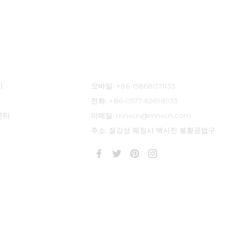
연락처 정보
이
모바일: +86-15868071133
전화: +86-0577-62698933
운터
이메일: mnxcn@mnxcn.com
주소: 절강성 웨칭시 백시진 봉황공업구