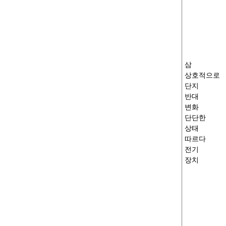
MXR-1 V38□A
MXR-1 L38□A
삼
상호적으로
단지
MXR-1 U38□A
반대
변화
단단한
상태
MXR-1 D22□D
따르다
전기
장치