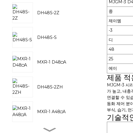
MJGM-3 D
중
DH48S-2Z
제이엠
-3
DH48S-S
디
48
25
MXR-1 D48□A
에이
제품 적
MJGM-3 
DH48S-2ZH
가 높고, 내
연결할 수 있습
동화 제어 분
부식, 습기, 
MXR-1 A48□A
기술적