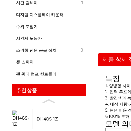
시간 릴레이
디지털 디스플레이 카운터
수위 조절기
시간제 노동자
스위칭 전원 공급 장치
제품 상세 
풋 스위치
팬 워터 펌프 컨트롤러
특징
1. 양방향 
추천상품
2. 입력 루프
3. 빨간색과 
4. 내장 저항
5. 높은 비용
6.100% 부
DH48S-1Z
모델 의