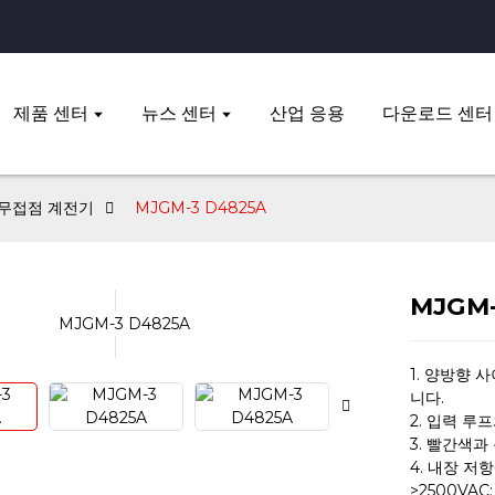
제품 센터
뉴스 센터
산업 응용
다운로드 센터
 무접점 계전기
MJGM-3 D4825A
MJGM-
1. 양방향
니다.
2. 입력 루
3. 빨간색과
4. 내장 저
>2500VAC;