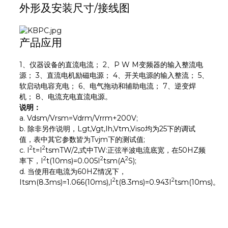
外形及安装尺寸/接线图
产品应用
1、仪器设备的直流电流； 2、P W M变频器的输入整流电
源； 3、直流电机励磁电源； 4、开关电源的输入整流； 5、
软启动电容充电； 6、电气拖动和辅助电流； 7、逆变焊
机； 8、电流充电直流电源。
说明：
a. Vdsm/Vrsm=Vdrm/Vrrm+200V;
b. 除非另作说明，Lgt,Vgt,Ih,Vtm,Viso均为25下的调试
值，表中其它参数皆为Tvjm下的测试值;
2
2
c. I
t=I
tsmTW/2,式中TW:正弦半波电流底宽，在50HZ频
2
2
2
率下，I
t(10ms)=0.005I
tsm(A
S);
d. 当使用在电流为60HZ情况下，
2
2
Itsm(8.3ms)=1.066(10ms),I
t(8.3ms)=0.943I
tsm(10ms)。