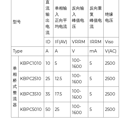
直
流
单相输
反向输
反向重
输
入
入
复
绝缘
出
正向平
峰值电
峰值电
电压
型号
电
均电流
压
流
流
ID
IF(AV)
VRRM
IRRM
Viso
Type
A
A
V
mA
V(AC)
100-
KBPC1010
10
5
5
2500
1600
单
相
100-
KBPC2510
25
12.5
5
2500
桥
1600
式
100-
整
KBPC3510
35
17.5
5
2500
1600
流
器
100-
KBPC5010
50
25
5
2500
1600