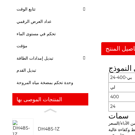
تتابع الوقت
عداد العرض الرقمي
تحكم في مستوى الماء
مؤقت
اصيل المنتج
تبديل إمدادات الطاقة
النموذج
تبديل القدم
بي-400-24
وحدة تحكم بمضخة مياه المروحة
لي
400
المنتجات الموصى بها
24
سمات
ن الأداء/السعر
DH48S-1Z
 وكفاءة عالية