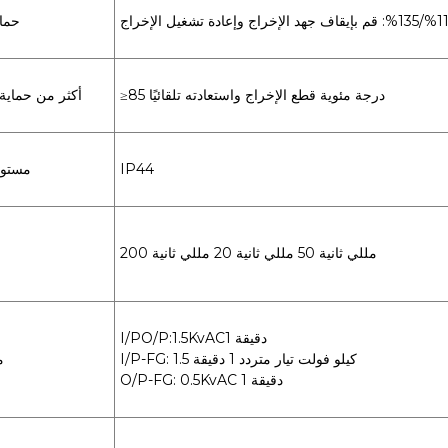
حماي
≥85 درجة مئوية قطع الإخراج واستعادته تلقائيًا
أكثر من حماية
IP44
مستوى
200 مللي ثانية 50 مللي ثانية 20 مللي ثانية
I/PO/P:1.5KvAC1 دقيقة
I/P-FG: 1.5 كيلو فولت تيار متردد 1 دقيقة
م
O/P-FG: 0.5KvAC 1 دقيقة