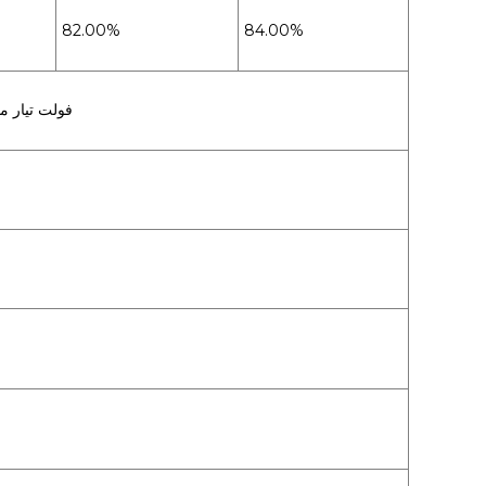
82.00%
84.00%
170~264 فولت تيار متردد 47~63 هرتز 240-70