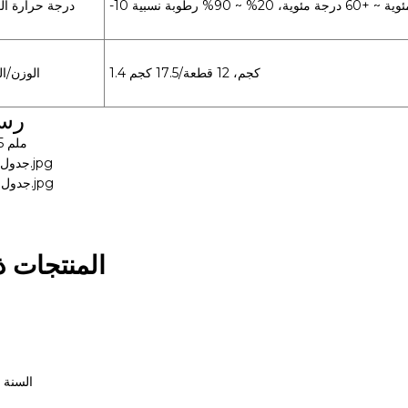
ة مئوية، 20% ~ 90% رطوبة نسبية
درجة حرارة ال
1.4 كجم، 12 قطعة/17.5 كجم
الوزن/ال
رسم
236 × 135 × 65 ملم
المنتجات ذ