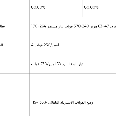
80.00%
80.00%
3 فولت تيار مستمر
نطا
4 أمبير/230 فولت
الم
تيار البدء البارد 50 أمبير/230 فولت
115~135% وضع الفواق، الاسترداد التلقائي