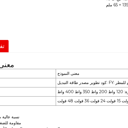
تف
معنى 
معنى النموذج
 المقاوم للمطر
 400 واط
نسبة عالية م
مقاومة للضغط