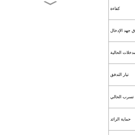
كفاءة
MXR-1 V38□A
ق جهد الإدخال
MXR-1 L38□A
دخلات الحالية
MXR-1 U38□A
تيار التدفق
MXR-1 D22□D
تسرب الحالي
حماية الزائد