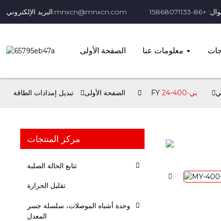
+86-15868071133
البريد الإلكتروني:mnxcn@mnxcn.com
جات
معلومات عنا
الصفحة الأولى
ي
بي-400-24
الصفحة الأولى
تبديل إمدادات الطاقة
مركز المنتجات
تتابع الحالة الصلبة
تقليل الحرارة
وحدة أشباه الموصلات، سلسلة جسر
المعدل