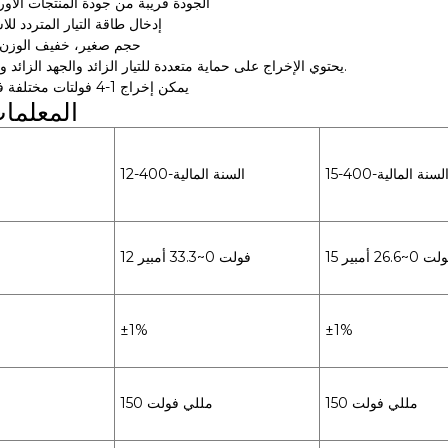
الجودة قريبة من جودة المنتجات الأورو
إدخال طاقة التيار المتردد لل
حجم صغير، خفيف الوزن،
يحتوي الإخراج على حماية متعددة للتيار الزائد والجهد الزائد والدوائر القصيرة.
يمكن إخراج 1-4 فولتات مختلفة في نفس الوقت
المعلمات
لسنة المالية-400-15
السنة المالية-400-12
ولت 0~26.6 أمبير
12 فولت 0~33.3 أمبير
±1%
±1%
150 مللي فولت
150 مللي فولت