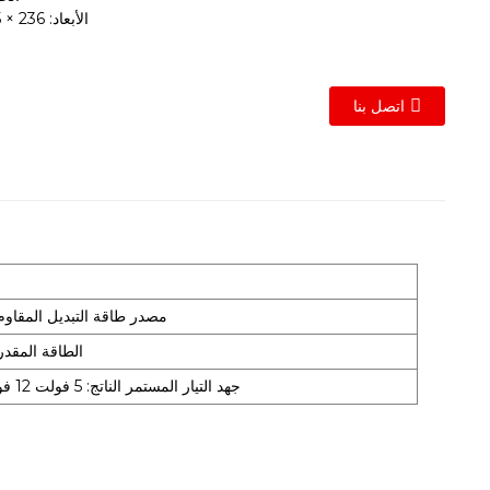
الأبعاد: 236 × 135 × 65 ملم
اتصل بنا
كود تطوير مصدر طاقة التبديل: FY: مصدر طاقة التبديل
الطاقة المقدرة: 120 واط 200 واط 350 واط
جهد التيار المستمر الناتج: 5 فولت 12 فولت 15 فولت 24 فولت 36 فولت 48 فولت