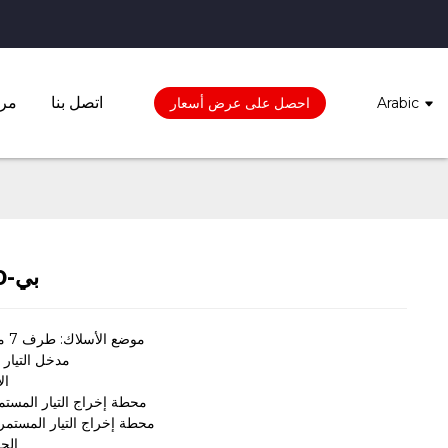
اتصل بنا
مرك
Arabic
احصل على عرض أسعار
بي-400-24
موضع الأسلاك: طرف 7 مواضع 9.5 مم
L، N: مدخل التيا
ال
-V: محطة إخراج التيار المست
+V: محطة إخراج التيار المستمر 
الحال