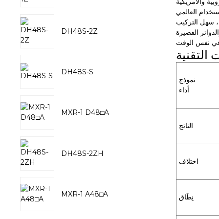
بية والأمريكية
استخدام العالمي
 سهل التركيب
DH48S-2Z
 التقنية
DH48S-S
نموذج
أداء
MXR-1 D48□A
الناتج
DH48S-2ZH
اختلاف
MXR-1 A48□A
نِطَاق