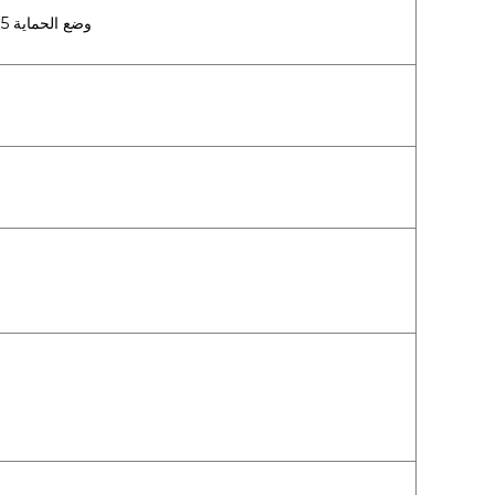
وضع الحماية 115%/135%: قم بإيقاف جهد الإخراج وإعادة تشغيل الإخراج