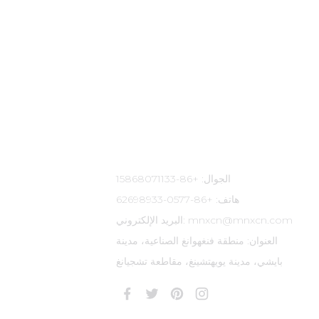
معلومات الاتصال
الجوال: +86-15868071133
هاتف: +86-0577-62698933
البريد الإلكتروني: mnxcn@mnxcn.com
العنوان: منطقة فنغهوانغ الصناعية، مدينة
بايشي، مدينة يويهتشينغ، مقاطعة تشجيانغ