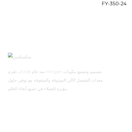
FY-350-24
منذ عام 2008، تلتزم Mingxin بتصميم وتصنيع مكونات
معدات التشغيل الآلي الموثوقة والمتفوقة مع توفير حلول
مؤثرة للعملاء في جميع أنحاء العالم.