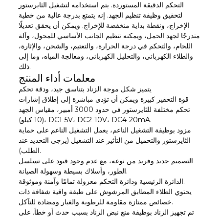
التحكم الدقيقة المستوردة. يتم استخدامه لتشغيل الثايرستور
لتحقيق وظيفة تنظيم الجهد. إنه يتمتع بدرجة عالية من خطية
الإخراج، ونقطة بداية منخفضة للإخراج. ويمكن أن يحقق تعديلًا
متدرجًا لجهد الحمل، ويمكنه تنظيم الجانب الأساسي للمحول، وآلة
اللحام، والتحكم في درجة الحرارة، والتعتيم، والشحن، والإثارة،
والطلاء الكهربائي، والتحليل الكهربائي، ومعالجة المياه، وما إلى
ذلك.
معلمات أداء المنتج
يتميز شكل موجة الزناد بتناسق جيد، ودقة تحكم
قوة التحفيز كبيرة ويمكن أن تؤدي مباشرة إلى إطلاق إشارات
تحكم مختلفة للثايرستور في حدود 3000 أمبير، مقياس الجهد
(10 كيلو)، DC1-5V، DC2-10V، DC4-20mA.
مزود بوظيفة التشغيل الناعم، يعمل التشغيل الناعم على حماية
الثايرستور والتحميل من التأثير عند التشغيل (يرجى التحديد عند
الطلب).
التصميم جديد وفريد ​​من نوعه، مع عدم وجود قيود على تسلسل
الطور، وأسلاك بسيطة وسهولة الصيانة.
الدائرة الرئيسية ودائرة التحكم معزولة تمامًا وآمنة وموثوقة.
يحتوي الطلاء المطابق المرشوش على طبقة واقية شفافة ذات
خصائص ممتازة مقاومة للرطوبة والغبار ومضادة للتآكل.
تم تجهيز الزناد بوظيفة منع نبض الزناد بسبب حدث أو خطأ. على