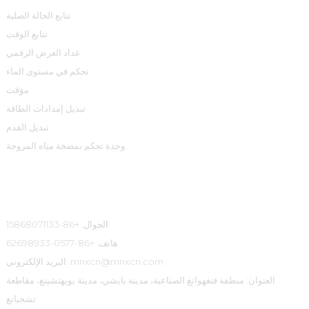
تتابع الحالة الصلبة
تتابع الوقت
عداد العرض الرقمي
تحكم في مستوى الماء
مؤقت
تبديل إمدادات الطاقة
تبديل القدم
وحدة تحكم بمضخة مياه المروحة
معلومات الاتصال
الجوال: +86-15868071133
هاتف: +86-0577-62698933
البريد الإلكتروني: mnxcn@mnxcn.com
العنوان: منطقة فنغهوانغ الصناعية، مدينة بايشي، مدينة يويهتشينغ، مقاطعة
تشجيانغ