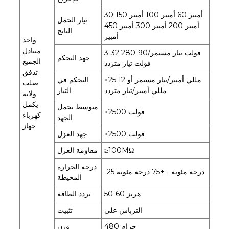
30 أمبير 60 أمبير 100 أمبير 150
تيار الحمل
أمبير 200 أمبير 300 أمبير 450
الناتج
أمبير
واحد
متبادل
3-32 فولت تيار مستمر/90-280
جهد التحكم
الجميع
فولت تيار متردد
تدفق
≤25 مللي أمبير/تيار مستمر أو 12
التحكم في
صلب
مللي أمبير/تيار متردد
التيار
ولاية
يكمل
متوسط ​​تحمل
≥2500 فولت
كهرباء
الجهد
جهاز
≥2500 فولت
جهد العزل
≥100MΩ
مقاومة العزل
درجة الحرارة
-25 درجة مئوية - +75 درجة مئوية
المحيطة
50-60 هرتز
تردد الطاقة
الترباس على
تثبيت
480 جرام
وزن