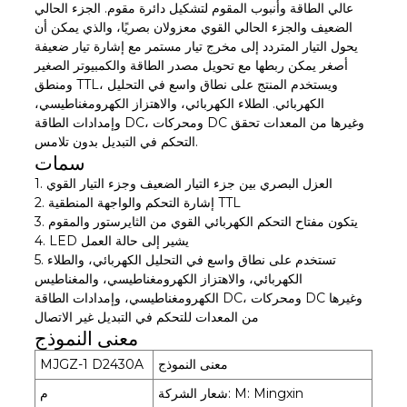
عالي الطاقة وأنبوب المقوم لتشكيل دائرة مقوم. الجزء الحالي
الضعيف والجزء الحالي القوي معزولان بصريًا، والذي يمكن أن
يحول التيار المتردد إلى مخرج تيار مستمر مع إشارة تيار ضعيفة
أصغر يمكن ربطها مع تحويل مصدر الطاقة والكمبيوتر الصغير
ومنطق TTL، ويستخدم المنتج على نطاق واسع في التحليل
الكهربائي. الطلاء الكهربائي، والاهتزاز الكهرومغناطيسي،
وإمدادات الطاقة DC، ومحركات DC وغيرها من المعدات تحقق
التحكم في التبديل بدون تلامس.
سمات
1. العزل البصري بين جزء التيار الضعيف وجزء التيار القوي
2. إشارة التحكم والواجهة المنطقية TTL
3. يتكون مفتاح التحكم الكهربائي القوي من الثايرستور والمقوم
4. LED يشير إلى حالة العمل
5. تستخدم على نطاق واسع في التحليل الكهربائي، والطلاء
الكهربائي، والاهتزاز الكهرومغناطيسي، والمغناطيس
الكهرومغناطيسي، وإمدادات الطاقة DC، ومحركات DC وغيرها
من المعدات للتحكم في التبديل غير الاتصال
معنى النموذج
معنى النموذج
MJGZ-1 D2430A
شعار الشركة: M: Mingxin
م