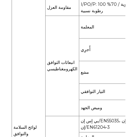
I/PO/P: 100 متر أوم / 500 فولت تيار مستمر / 25 درجة مئوية / 70%
مقاومة العزل
رطوبة نسبية
يار
المعلمة
وس
أُجرِي
C
انبعاثات التوافق
وس
الكهرومغناطيسي
مشع
C
EN61-
التيار التوافقي
2
EN61-
وميض الجهد
3
بي إس إن/EN55035، بي إس إن/EN61000-6-2، بي إس
إن/EN61204-3
لوائح السلامة
والتوافق
يار
المعلمة