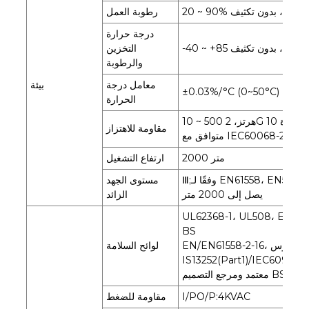
 رطوبة نسبية، بدون تكثيف
رطوبة العمل
درجة حرارة
التخزين
والرطوبة
معامل درجة
بيئة
±0.03%/°C (0~50°C)
الحرارة
10 ~ 500 هرتز، 2G 10 دقائق/دورة، X، Y، Z كل 60 دقيقة؛ التثبيت:
مقاومة للاهتزاز
متوافق مع IEC60068-2-6
2000 متر
ارتفاع التشغيل
Ⅲ;وفقًا لـ EN61558، EN50178، EN60664-1، EN62477-1؛ ارتفاع
مستوى الجهد
يصل إلى 2000 متر
الزائد
UL62368-1، UL508، EAC T
BS
EN/EN61558-2-16، بكالوريوس EN/EN61558-1، IEC62368-1،
لوائح السلامة
IS13252(Part1)/IEC60950-1
BS EN/EN62368-1
I/PO/P:4KVAC
مقاومة للضغط