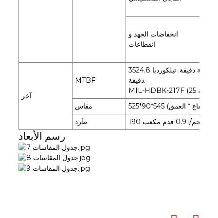
4-
وس
انخفاضات الجهد و
إن/EN61000-
انقطاعات
4-
3524.8 ألف ساعة دقيقة. تيلكورديا SR-332 (بيلكور) ؛ 927.6 ألف ساعة
دقيقة.
MTBF
آخر
عرض * الارتفاع * العمق)
مقاس
طَرد
رسم الأبعاد