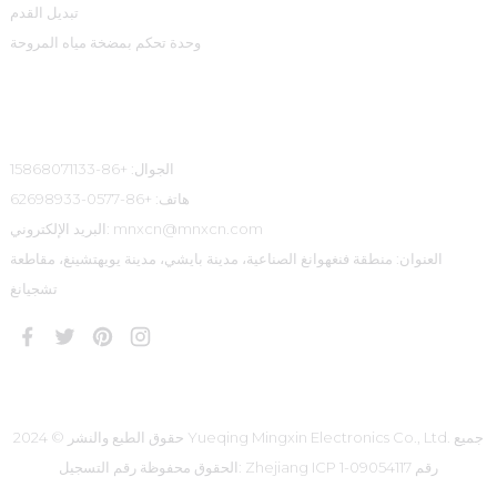
تبديل القدم
وحدة تحكم بمضخة مياه المروحة
معلومات الاتصال
الجوال: +86-15868071133
هاتف: +86-0577-62698933
البريد الإلكتروني: mnxcn@mnxcn.com
العنوان: منطقة فنغهوانغ الصناعية، مدينة بايشي، مدينة يويهتشينغ، مقاطعة
تشجيانغ
حقوق الطبع والنشر © 2024 Yueqing Mingxin Electronics Co., Ltd. جميع
رقم التسجيل: Zhejiang ICP رقم 09054117-1
الحقوق محفوظة