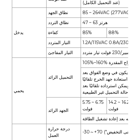
(عند التحميل الكامل)
نطاق الجهد
47 ~ 63 هرتز
نطاق التردد
8
88%
85%
كفاءة
يدخل
1.2A/115VAC 0.8A/230VAC
التيار المتردد
التيار المفاجئ
ن طاقة الإخراج المقدرة
ا يكون جهد الخرج أقل من 50%، فإنه يكون في وضع الفواق بعد
التحميل الزائد
إنه الوضع الحالي الثابت عند 50% ~ 100%، ويمكن استرداده تلقائيًا بعد
يحمي
إزالة حالة التحميل غير الطبيعية.
5.75 ~ 6.75
14.2 ~ 16.2
18
لت
فولت
فولت
الجهد الزائد
ستعادته بعد إعادة تشغيل الطاقة
درجة حرارة
 إلى "منحنى التخفيض")
العمل