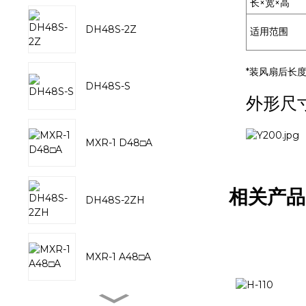
长×宽×高
DH48S-2Z
适用范围
*装风扇后长度
DH48S-S
外形尺
MXR-1 D48□A
相关产品
DH48S-2ZH
MXR-1 A48□A