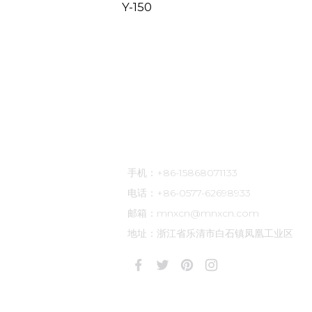
Y-150
I2-
联系方式
手机：+86-15868071133
电话：+86-0577-62698933
邮箱：mnxcn@mnxcn.com
地址：浙江省乐清市白石镇凤凰工业区