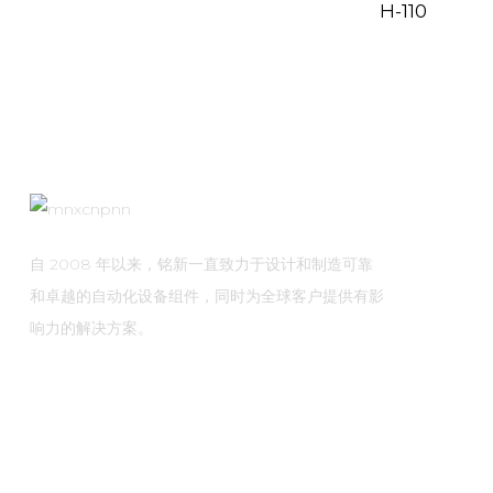
H-110
MXR-1 V38□A
MXR-1 L38□A
MXR-1 U38□A
自 2008 年以来，铭新一直致力于设计和制造可靠
MXR-1 D22□D
和卓越的自动化设备组件，同时为全球客户提供有影
响力的解决方案。