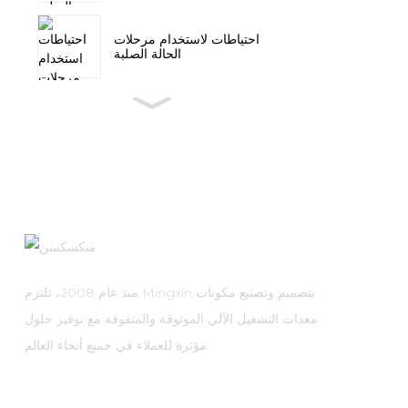
احتياطات لاستخدام مرحلات
الحالة الصلبة
منذ عام 2008، تلتزم Mingxin بتصميم وتصنيع مكونات
معدات التشغيل الآلي الموثوقة والمتفوقة مع توفير حلول
مؤثرة للعملاء في جميع أنحاء العالم.