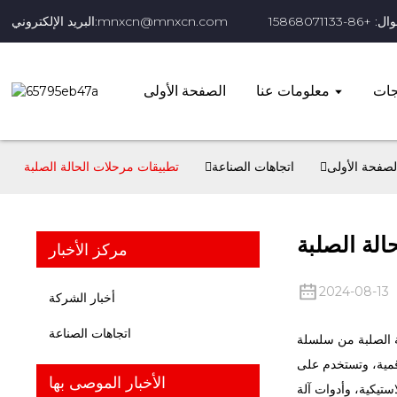
+86-15868071133
البريد الإلكتروني:mnxcn@mnxcn.com
جات
معلومات عنا
الصفحة الأولى
لصفحة الأولى
اتجاهات الصناعة
تطبيقات مرحلات الحالة الصلبة
لة الصلبة
مركز الأخبار
2024-08-13
أخبار الشركة
اتجاهات الصناعة
دسي مقاوم للهب، ومختومة براتنج الإيبوكسي، ومزودة بأسلاك مع أطراف منقوشة، وتتميز بقوة
رقمية، وتستخدم على
الأخبار الموصى بها
CNC، والمرافق الترفيهية