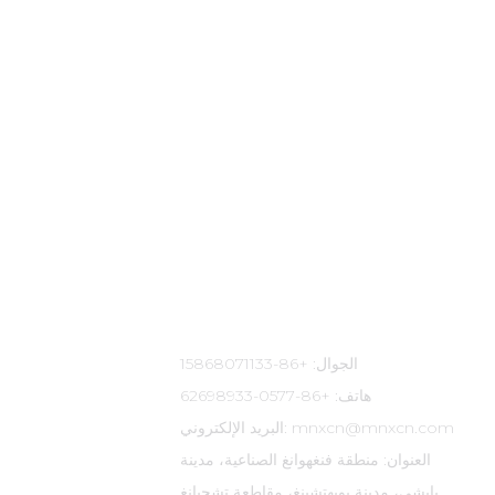
معلومات الاتصال
الجوال: +86-15868071133
هاتف: +86-0577-62698933
البريد الإلكتروني: mnxcn@mnxcn.com
العنوان: منطقة فنغهوانغ الصناعية، مدينة
بايشي، مدينة يويهتشينغ، مقاطعة تشجيانغ