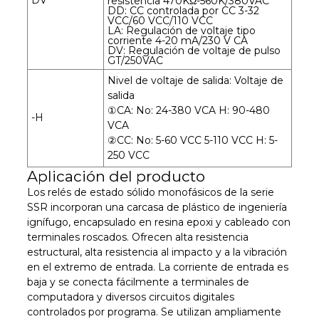
resistencia 470KΩ-560K/380VAC
DD: CC controlada por CC 3-32
VCC/60 VCC/110 VCC
LA: Regulación de voltaje tipo
corriente 4-20 mA/230 V CA
DV: Regulación de voltaje de pulso
GT/250VAC
Nivel de voltaje de salida: Voltaje de
salida
①CA: No: 24-380 VCA H: 90-480
-H
VCA
②CC: No: 5-60 VCC 5-110 VCC H: 5-
250 VCC
Aplicación del producto
Los relés de estado sólido monofásicos de la serie
SSR incorporan una carcasa de plástico de ingeniería
ignífugo, encapsulado en resina epoxi y cableado con
terminales roscados. Ofrecen alta resistencia
estructural, alta resistencia al impacto y a la vibración
en el extremo de entrada. La corriente de entrada es
baja y se conecta fácilmente a terminales de
computadora y diversos circuitos digitales
controlados por programa. Se utilizan ampliamente