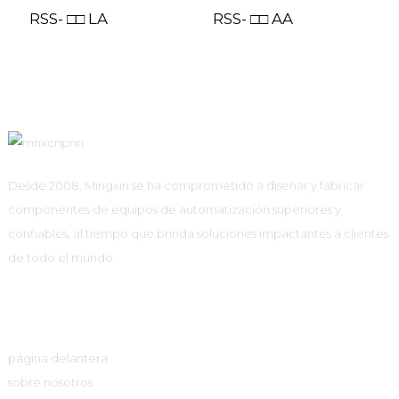
RSS- □□ LA
RSS- □□ AA
Desde 2008, Mingxin se ha comprometido a diseñar y fabricar
componentes de equipos de automatización superiores y
confiables, al tiempo que brinda soluciones impactantes a clientes
de todo el mundo.
Enlaces Rápidos
página delantera
sobre nosotros