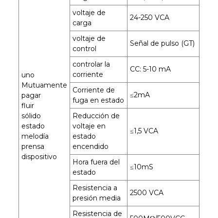
voltaje de
24-250 VCA
carga
voltaje de
Señal de pulso (GT)
control
controlar la
CC: 5-10 mA
corriente
uno
Mutuamente
Corriente de
≤2mA
pagar
fuga en estado
fluir
sólido
Reducción de
estado
voltaje en
≤1,5 VCA
melodía
estado
prensa
encendido
dispositivo
Hora fuera del
≤10mS
estado
Resistencia a
2500 VCA
presión media
Resistencia de