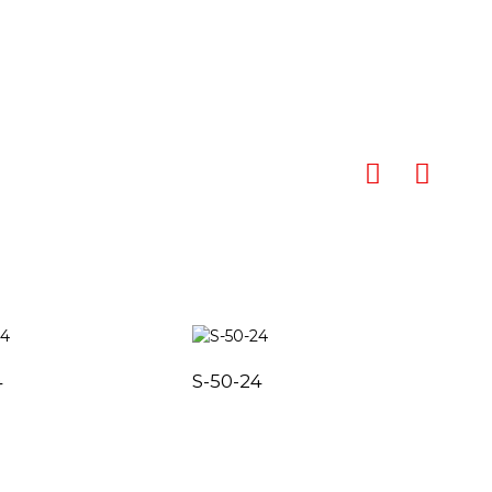
4
S-50-24
S-6