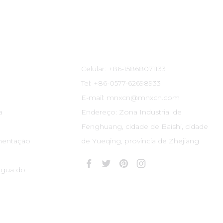
Informações De Contato
Celular: +86-15868071133
Tel: +86-0577-62698933
E-mail: mnxcn@mnxcn.com
a
Endereço: Zona Industrial de
Fenghuang, cidade de Baishi, cidade
mentação
de Yueqing, província de Zhejiang
água do