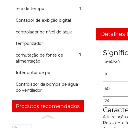
relé de tempo
Contador de exibição digital
controlador de nível de água
Detalhes 
temporizador
Signif
comutação de fonte de
alimentação
S-60-24
Interruptor de pé
S
Controlador da bomba de água
60
do ventilador
24
Produtos recomendados
Caracte
Alta relaçã
Resistente à