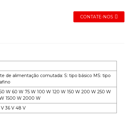
CONTATE-NOS
e de alimentação comutada: S: tipo básico MS: tipo
afino
W 50 W 60 W 75 W 100 W 120 W 150 W 200 W 250 W
 W 1500 W 2000 W
4 V 36 V 48 V