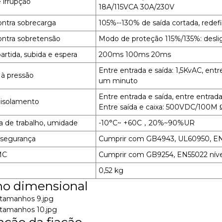
 irrupção
18A/115VCA 30A/230V
ontra sobrecarga
105%--130% de saída cortada, redef
ontra sobretensão
Modo de proteção 115%/135%: desligu
rtida, subida e espera
200ms 100ms 20ms
Entre entrada e saída: 1,5KvAC, entre
 à pressão
um minuto
Entre entrada e saída, entre entrada 
 isolamento
Entre saída e caixa: 500VDC/100M 
a de trabalho, umidade
-10°C~ +60C，20%~90%UR
 segurança
Cumprir com GB4943, UL60950, E
MC
Cumprir com GB9254, EN55022 níve
0,52 kg
o dimensional
ação da fiação