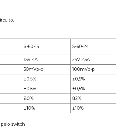
rcuito.
S-60-15
S-60-24
15V 4A
24V 2,5A
50mVp-p
100mVp-p
±0,5%
±0,5%
±0,5%
±0,5%
80%
82%
±10%
±10%
pelo switch