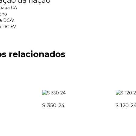
ntrada CA
reno
da DC-V
da DC +V
s relacionados
S-350-24
S-120-2