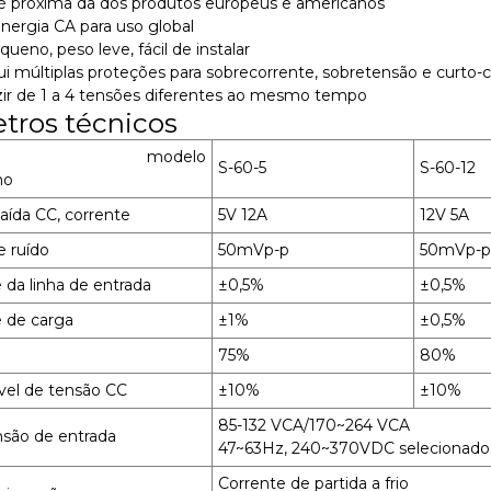
 é próxima da dos produtos europeus e americanos
nergia CA para uso global
eno, peso leve, fácil de instalar
ui múltiplas proteções para sobrecorrente, sobretensão e curto-ci
ir de 1 a 4 tensões diferentes ao mesmo tempo
tros técnicos
modelo
S-60-5
S-60-12
ho
aída CC, corrente
5V 12A
12V 5A
e ruído
50mVp-p
50mVp-p
e da linha de entrada
±0,5%
±0,5%
e de carga
±1%
±0,5%
75%
80%
ável de tensão CC
±10%
±10%
85-132 VCA/170~264 VCA
nsão de entrada
47~63Hz, 240~370VDC selecionado 
Corrente de partida a frio