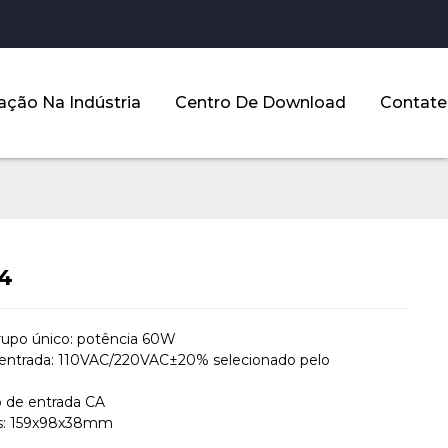
ação Na Indústria
Centro De Download
Contate
24
rupo único: potência 60W
entrada: 110VAC/220VAC±20% selecionado pelo
 de entrada CA
s: 159x98x38mm