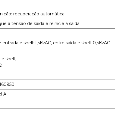
inição: recuperação automática
e a tensão de saída e reinicie a saída
 entrada e shell: 1,5KvAC, entre saída e shell: 0,5KvAC
e shell,
Ω
N60950
l A