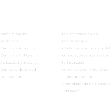
Links Rápidos
Centro De Produtos
primeira página
relé de estado sólido
sobre nós
relé de tempo
Centro de Produtos
Contador de exibição digital
Central de Notícias
controlador de nível de águ
Aplicação na indústria
temporizador
Centro de download
comutação de fonte de ali
Contate-nos
Interruptor de pé
Controlador da bomba de 
ventilador