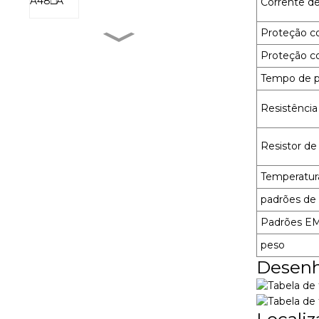
Corrente de
Proteção c
MXR-1 V38□A
Proteção c
Tempo de pa
Resistência
MXR-1 L38□A
Resistor de
MXR-1 U38□A
Temperatur
padrões de
Padrões E
MXR-1 D22□D
peso
Desenh
Localiz