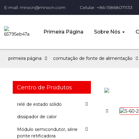
E-mail: mnxcn@mnxcn.com
Celular: +86-15868071133
Primeira Página
Sobre Nós
C
primeira página
comutação de fonte de alimentação
Centro de Produtos
relé de estado sólido
dissipador de calor
Módulo semicondutor, série
ponte retificadora