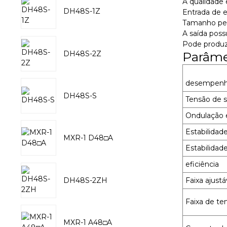
A qualidade
DH48S-1Z
Entrada de e
Tamanho pequ
A saída poss
Pode produz
DH48S-2Z
Parâme
desempen
DH48S-S
Tensão de s
Ondulação 
Estabilidad
MXR-1 D48□A
Estabilidad
eficiência
DH48S-2ZH
Faixa ajust
Faixa de te
MXR-1 A48□A