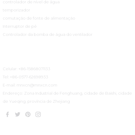
controlador de nível de água
temporizador
comutação de fonte de alimentação
Interruptor de pé
Controlador da bomba de água do ventilador
Informações De Contato
Celular: +86-15868071133
Tel: +86-0577-62698933
E-mail: mnxcn@mnxcn.com
Endereço: Zona Industrial de Fenghuang, cidade de Baishi, cidade
de Yueqing, província de Zhejiang