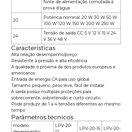
fonte de alimentação comutada à
prova d'água
Potência nominal: 20 W 30 W 50 W
20
100 W 120 W 150 W 200 W 250 W
Tensão de saída CC: 5 V 12 V 15 V 24
24
V 36 V 48 V
Características
Alta relação desempenho/preço
Resistente à pressão e alta eficiência
A qualidade é próxima da dos produtos europeus e
americanos
Entrada de energia CA para uso global
Tamanho pequeno, peso leve, fácil de instalar
A saída possui múltiplas proteções para
sobrecorrente, sobretensão e curto-circuito.
Pode produzir de 1 a 4 tensões diferentes ao mesmo
tempo
Parâmetros técnicos
modelo
LPV-20-
LPV-20-15
LPV-20-24
desempenho
12