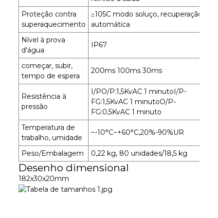
Proteção contra
≥105C modo soluço, recuperação
superaquecimento
automática
Nível à prova
IP67
d'água
começar, subir,
200ms 100ms 30ms
tempo de espera
I/PO/P:1,5KvAC 1 minutoI/P-
Resistência à
FG:1,5KvAC 1 minutoO/P-
pressão
FG:0,5KvAC 1 minuto
Temperatura de
~-10°C~+60°C,20%-90%UR
trabalho, umidade
Peso/Embalagem
0,22 kg, 80 unidades/18,5 kg
Desenho dimensional
182x30x20mm