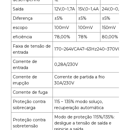
Saída
12V,0~1,7A
15V,0~1,4A
24V,0~0,8A
Diferença
±5%
±5%
±5%
escopo
100mV
100mV
150mV
eficiência
78,00%
78%
80,00%
Faixa de tensão de
170~264VCA47~63Hz240~370VCC
entrada
Corrente de
0,28A/230V
entrada
Corrente de
Corrente de partida a frio
irrupção
30A/230V
Corrente de fuga
Proteção contra
115 ~ 135% modo soluço,
sobrecarga
recuperação automática
Modo de proteção 115%/135%:
Proteção contra
desligue a tensão de saída e
sobretensão
reinicie a saída