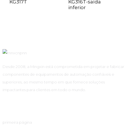
KG317T
KG316T-saída
inferior
Desde 2008, a Mingxin está comprometida em projetar e fabricar
componentes de equipamentos de automação confiáveis ​​e
superiores, ao mesmo tempo em que fornece soluções
impactantes para clientes em todo o mundo.
Links Rápidos
primeira página