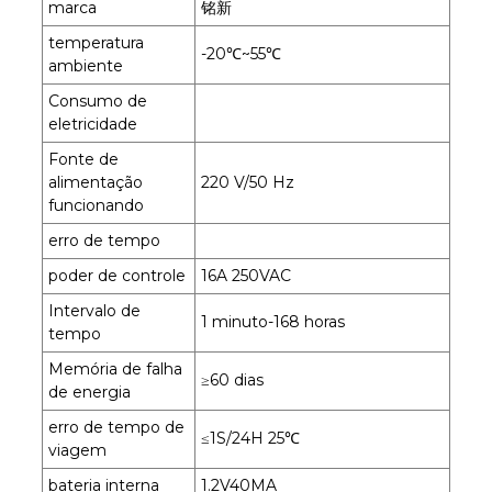
marca
铭新
temperatura
-20℃~55℃
ambiente
Consumo de
eletricidade
Fonte de
alimentação
220 V/50 Hz
funcionando
erro de tempo
poder de controle
16A 250VAC
Intervalo de
1 minuto-168 horas
tempo
Memória de falha
≥60 dias
de energia
erro de tempo de
≤1S/24H 25℃
viagem
bateria interna
1.2V40MA