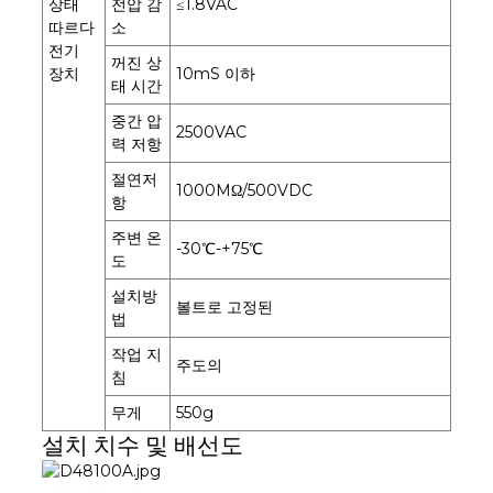
상태
전압 감
≤1.8VAC
따르다
소
전기
꺼진 상
장치
10mS 이하
태 시간
중간 압
2500VAC
력 저항
절연저
1000MΩ/500VDC
항
주변 온
-30℃-+75℃
도
설치방
볼트로 고정된
법
작업 지
주도의
침
무게
550g
설치 치수 및 배선도