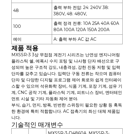
출력 부하 전압: 24: 240V 38:
48
380V, 48: 480V,
출력 정격 전류: 10A 25A 40A 60A
100
80A 100A 120A 150A 200A
에이
A: 출력 부하 AC 값 AC
제품 적용
MXSSR-3
3상 무접점 계전기 시리즈는 난연성 엔지니어링
플라스틱 쉘, 에폭시 수지 포팅 및 나사형 단자 배선으로 구
성되며 높은 구조적 강도, 내충격성, 강한 진동 저항 및 입력
단자를 갖추고 있습니다. 입력단 구동 전류는 작으며 컴퓨터
단자 및 다양한 디지털 프로그램 제어 회로와 쉽게 인터페이
스할 수 있으며 석유화학 장비, 식품 기계, 포장 기계, 섬유 기
계, CNC 공작 기계, 플라스틱 기계, 피트니스 장비, 엔터테인
먼트 시설 및 기타 자동화 제어 분야.
부식, 습기, 먼지, 방폭, 빈번한 스위칭이 필요한 상황 등 혹독
한 환경에 특히 적합합니다. AC 접촉기의 최신 대체 제품입
니다.
기술적인 매개변수
MXSSR-3-D4860A, MXSSR-3-