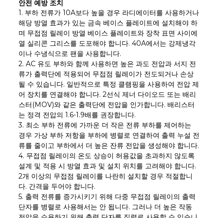
안전 예방 조치
1. 부하 전류가 10A보다 높을 경우 라디에이터를 사용하거나
해당 방열 효과가 있는 금속 베이스 플레이트에 설치해야 하
며 무접점 릴레이 방열 베이스 플레이트와 장착 표면 사이에
열 실리콘 그리스를 도포해야 합니다. 40A에서는 강제냉각
이나 수냉식으로 팬을 사용합니다.
2. AC 유도 부하와 함께 사용하면 높은 과도 전압과 서지 전
류가 출력단에 적용되어 무접점 릴레이가 전도되거나 손상
될 수 있습니다. 일반적으로 특정 클램핑을 사용하여 전압 제
어 장치를 연결해야 합니다. 2선식 제너 다이오드 또는 배리
스터(MOV)와 같은 출력단에 전압을 인가합니다. 배리스터
는 정격 전압의 1.6-1.9배를 권장합니다.
3. 최소 부하 전류에 가까운 더 작은 전류 부하를 제어하는 ​​
경우 가상 부하 저항을 부하에 병렬로 연결하여 출력 누설 전
류를 줄이고 부하에서 더 높은 잔류 전압을 생성해야 합니다.
4. 무접점 릴레이의 온도 상승이 허용값을 초과하지 않도록
설계 및 적용 시 방열 효과 및 설치 위치를 고려해야 합니다.
2개 이상의 무접점 릴레이를 나란히 설치할 경우 적절합니
다. 간격을 두어야 합니다.
5. 출력 전류를 증가시키기 위해 다중 무접점 릴레이의 출력
단자를 병렬로 사용해서는 안 됩니다. 그러나 더 높은 작동
전압을 수용하기 위해 출력 단자를 직렬로 사용할 수 있습니