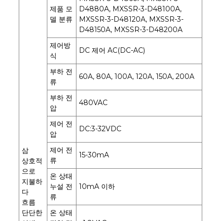
제품 모
D4880A, MXSSR-3-D48100A,
델 분류
MXSSR-3-D48120A, MXSSR-3-
D48150A, MXSSR-3-D48200A
제어방
DC 제어 AC(DC-AC)
식
부하 전
60A, 80A, 100A, 120A, 150A, 200A
류
부하 전
480VAC
압
제어 전
DC:3-32VDC
압
제어 전
삼
15-30mA
류
상호적
으로
온 상태
지불하
누설 전
10mA 이하
다
류
흐름
단단한
온 상태