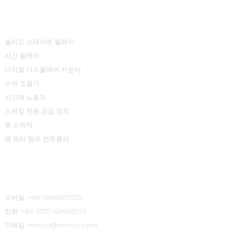
제품 센터
솔리드 스테이트 릴레이
시간 릴레이
디지털 디스플레이 카운터
수위 조절기
시간제 노동자
스위칭 전원 공급 장치
풋 스위치
팬 워터 펌프 컨트롤러
연락처 정보
모바일: +86-15868071133
전화: +86-0577-62698933
이메일: mnxcn@mnxcn.com