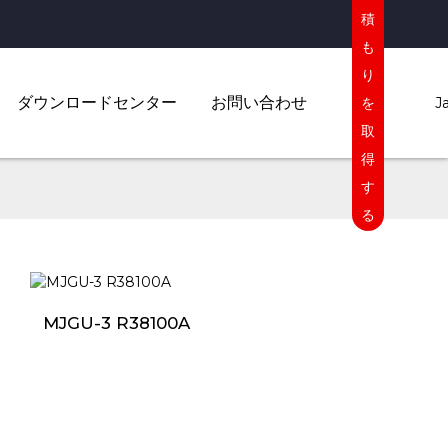
積
も
り
ダウンロードセンター
お問い合わせ
を
J
取
得
す
る
MJGU-3 R38100A