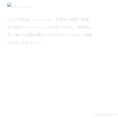
MXR-1 U38□A
2008 年以来、Mingxin は、世界中の顧客に影響
力のあるソリューションを提供しながら、信頼性の
高い優れた自動化機器コンポーネントの設計と製造
MXR-1 D22□D
に注力してきました。
Copyright 