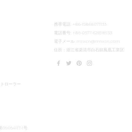
連絡先
携帯電話: +86-15868071133
電話番号: +86-0577-62698933
電子メール: mnxcn@mnxcn.com
住所：浙江省楽清市白石鎮鳳凰工業区
ントローラー
9054117-1号