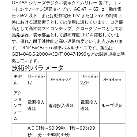
DH48S シリーズデジタル表示タイムリレー (以下、リ​​レ
ー) はパワーオン遅延タイプで、AC 47 ～ 63Hz、動作電
圧 265V 以下、または動作電圧 12V または 24V の制御回
路における遅延素子としての使用に適しています。コア部
品として高性能マイコンチップ、クロックソースとして水
晶発振器、表示部品として超高輝度LEDを搭載していま
す。優れた耐干渉性能と高い遅延精度という利点がありま
す。DIN48x48mm 標準パネルサイズです。製品は
GB14048.5-2000やJB/T10047-1999などの関連規格に準
拠しています。
技術的パラメータ
モデ
DH48S-
DH48S-
DH48S-2Z
DH48S-S
ル
1Z
2ZH
アク
ショ
電源投入
電源投入
ンフ
電源投入遅延
ループ遅延
遅延
遅延
ォー
ム
A:0.01秒～99.99秒、1秒～99分99
秒、1分～99時間99分