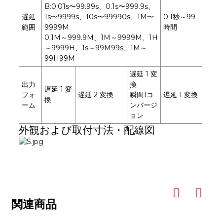
B:0.01s〜99.99s、0.1s〜999.9s、
遅延
1s〜9999s、10s〜99990s、1M〜
0.1秒～99
範囲
9999M
時間
0.1M～999.9M、1M～9999M、1H
～9999H、1s～99M99s、1M～
99H99M
遅延 1 変
出力
換
遅延 1 変
フォ
遅延 2 変換
瞬間1コ
遅延 1 変換
換
ーム
ンバージ
ョン
外観および取付寸法・配線図
関連商品