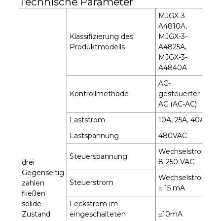
Technische Parameter
MJGX-3-
A4810A,
Klassifizierung des
MJGX-3-
Produktmodells
A4825A,
MJGX-3-
A4840A
AC-
Kontrollmethode
gesteuerter
AC (AC-AC)
Laststrom
10A, 25A, 40A
Lastspannung
480VAC
Wechselstrom:
Steuerspannung
8-250 VAC
drei
Gegenseitig
Wechselstrom
Steuerstrom
zahlen
≤ 15 mA
fließen
solide
Leckstrom im
Zustand
eingeschalteten
≤10mA