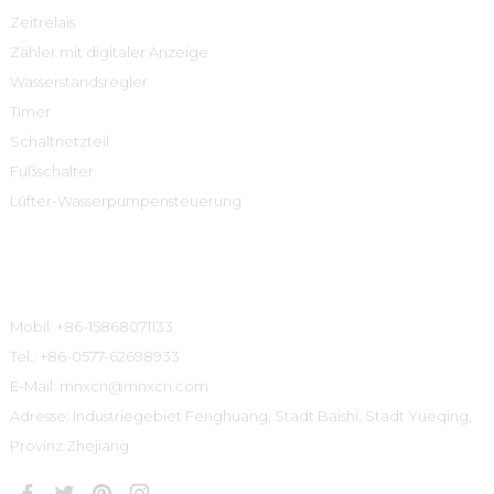
Zeitrelais
Zähler mit digitaler Anzeige
Wasserstandsregler
Timer
Schaltnetzteil
Fußschalter
Lüfter-Wasserpumpensteuerung
Kontaktinformationen
Mobil: +86-15868071133
Tel.: +86-0577-62698933
E-Mail: mnxcn@mnxcn.com
Adresse: Industriegebiet Fenghuang, Stadt Baishi, Stadt Yueqing,
Provinz Zhejiang