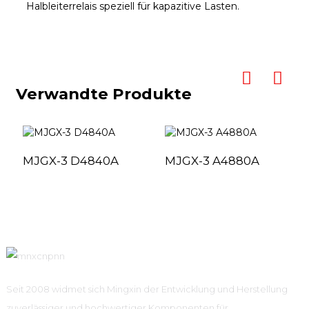
Halbleiterrelais speziell für kapazitive Lasten.
Verwandte Produkte
MJGX-3 D4840A
MJGX-3 A4880A
Seit 2008 widmet sich Mingxin der Entwicklung und Herstellung
zuverlässiger und hochwertiger Komponenten für