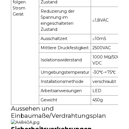
folgen
Zustand
Strom
Reduzierung der
Gerät
Spannung im
≤1,8VAC
eingeschalteten
Zustand
Ausschaltzeit
≤10mS
Mittlere Druckfestigkeit
2500VAC
1000 MΩ/500
Isolationswiderstand
VDC
Umgebungstemperatur
-30℃-+75℃
Installationsmethode
verschraubt
Arbeitsanweisungen
LED
Gewicht
450g
Aussehen und
Einbaumaße/Verdrahtungsplan