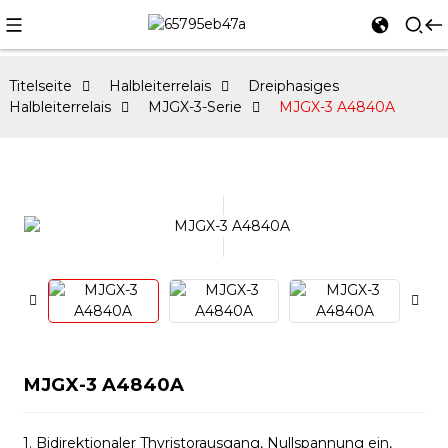
Titelseite
Halbleiterrelais
Dreiphasiges
Halbleiterrelais
MJGX-3-Serie
MJGX-3 A4840A
MJGX-3 A4840A
1. Bidirektionaler Thyristorausgang, Nullspannung ein,