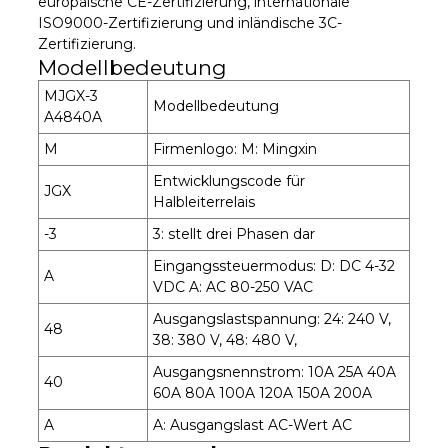
europäische CE-Zertifizierung, internationale
ISO9000-Zertifizierung und inländische 3C-
Zertifizierung.
Modellbedeutung
MJGX-3
Modellbedeutung
A4840A
M
Firmenlogo: M: Mingxin
Entwicklungscode für
JGX
Halbleiterrelais
-3
3: stellt drei Phasen dar
Eingangssteuermodus: D: DC 4-32
A
VDC A: AC 80-250 VAC
Ausgangslastspannung: 24: 240 V,
48
38: 380 V, 48: 480 V,
Ausgangsnennstrom: 10A 25A 40A
40
60A 80A 100A 120A 150A 200A
A
A: Ausgangslast AC-Wert AC