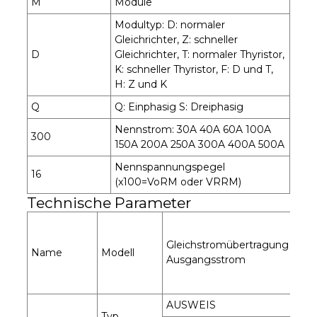
M
Module
Modultyp: D: normaler
Gleichrichter, Z: schneller
D
Gleichrichter, T: normaler Thyristor,
K: schneller Thyristor, F: D und T,
H: Z und K
Q
Q: Einphasig S: Dreiphasig
Nennstrom: 30A 40A 60A 100A
300
150A 200A 250A 300A 400A 500A
Nennspannungspegel
16
(x100=VoRM oder VRRM)
Technische Parameter
Ein
Ein
Gleichstromübertragung
Name
Modell
Posi
Ausgangsstrom
durc
Str
AUSWEIS
WE
Typ