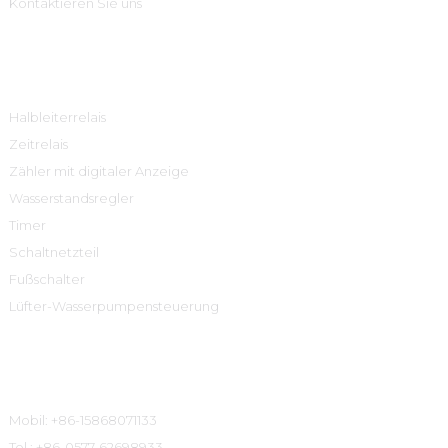
Kontaktieren Sie uns
Produktcenter
Halbleiterrelais
Zeitrelais
Zähler mit digitaler Anzeige
Wasserstandsregler
Timer
Schaltnetzteil
Fußschalter
Lüfter-Wasserpumpensteuerung
Kontaktinformationen
Mobil: +86-15868071133
Tel.: +86-0577-62698933