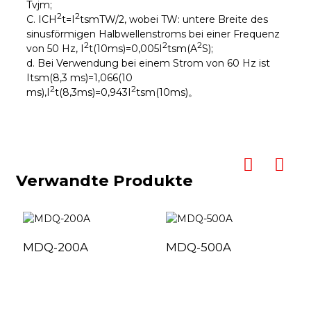
Tvjm;
2
2
C. ICH
t=I
tsmTW/2, wobei TW: untere Breite des
sinusförmigen Halbwellenstroms bei einer Frequenz
2
2
2
von 50 Hz, I
t(10ms)=0,005I
tsm(A
S);
d. Bei Verwendung bei einem Strom von 60 Hz ist
Itsm(8,3 ms)=1,066(10
2
2
ms),I
t(8,3ms)=0,943I
tsm(10ms)。
Verwandte Produkte
MDQ-200A
MDQ-500A