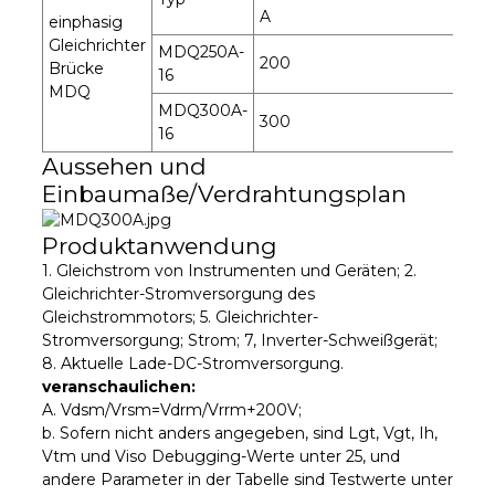
A
A
einphasig
Gleichrichter
MDQ250A-
200
125
Brücke
16
MDQ
MDQ300A-
300
150
16
Aussehen und
Einbaumaße/Verdrahtungsplan
Produktanwendung
1. Gleichstrom von Instrumenten und Geräten; 2.
Gleichrichter-Stromversorgung des
Gleichstrommotors; 5. Gleichrichter-
Stromversorgung; Strom; 7, Inverter-Schweißgerät;
8. Aktuelle Lade-DC-Stromversorgung.
veranschaulichen:
A. Vdsm/Vrsm=Vdrm/Vrrm+200V;
b. Sofern nicht anders angegeben, sind Lgt, Vgt, Ih,
Vtm und Viso Debugging-Werte unter 25, und
andere Parameter in der Tabelle sind Testwerte unter