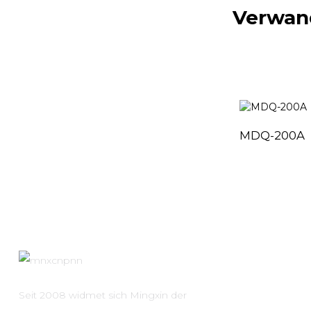
Verwan
MDQ-200A
Seit 2008 widmet sich Mingxin der