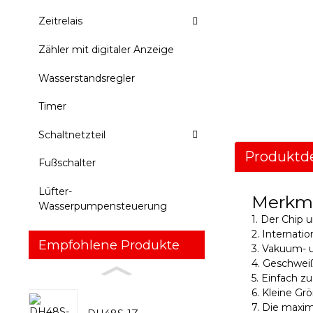
Zeitrelais
Zähler mit digitaler Anzeige
Wasserstandsregler
Timer
Schaltnetzteil
Produktde
Fußschalter
Lüfter-
Merkm
Wasserpumpensteuerung
1. Der Chip 
2. Internati
Empfohlene Produkte
3. Vakuum- 
4. Geschwei
5. Einfach z
6. Kleine Gr
7. Die maxim