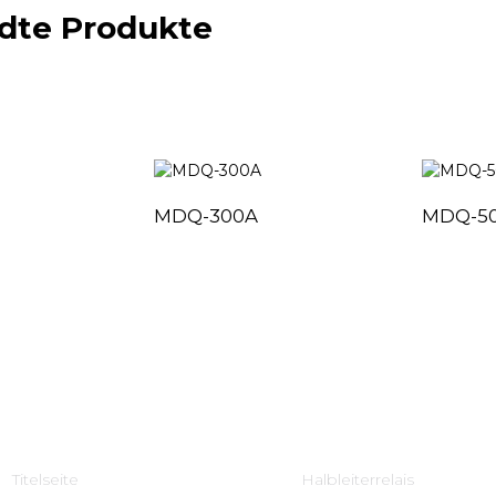
dte Produkte
MDQ-300A
MDQ-5
Schnelle Links
Produktcenter
Titelseite
Halbleiterrelais