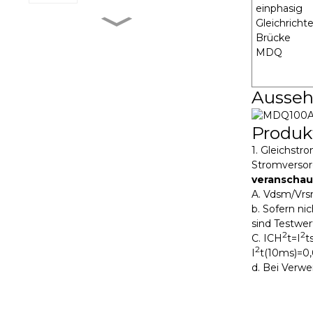
einphasig
Gleichrichte
MXR-1 V38□A
Brücke
MDQ
Ausseh
MXR-1 L38□A
Produ
1. Gleichstr
MXR-1 U38□A
Stromversor
veranschau
A. Vdsm/Vr
b. Sofern ni
MXR-1 D22□D
sind Testwer
2
2
C. ICH
t=I
t
2
I
t(10ms)=0,
d. Bei Verwe