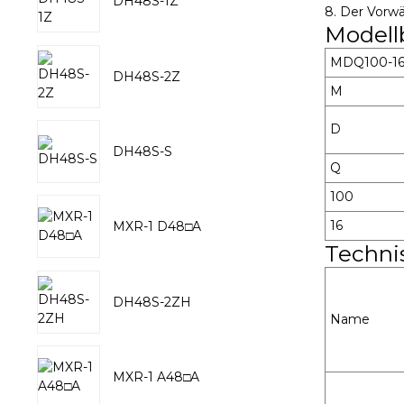
DH48S-1Z
8. Der Vorwär
Modell
MDQ100-1
DH48S-2Z
M
D
DH48S-S
Q
100
16
MXR-1 D48□A
Techni
DH48S-2ZH
Name
MXR-1 A48□A