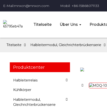
E-Mail:mnxcn@mnxcn.com
Mobil: +86-15868071133
Titelseite
Über Uns
Produktc
Titelseite
Halbleitermodul, Gleichrichterbrückenserie
Produktcenter
Halbleiterrelais
Kühlkörper
Halbleitermodul,
Gleichrichterbrückenserie