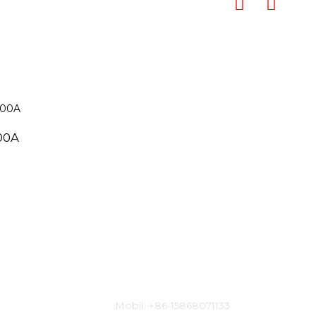
00A
Kontaktinformationen
Mobil: +86-15868071133