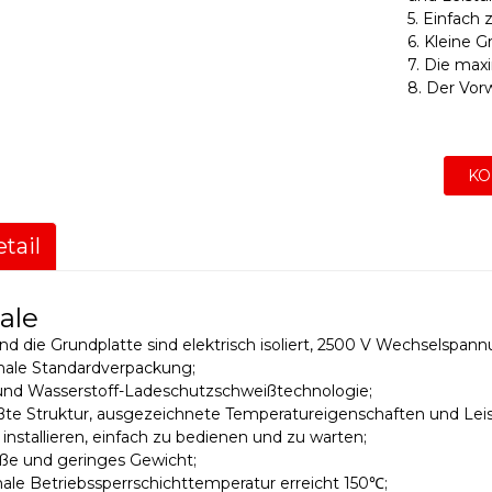
5. Einfach 
6. Kleine 
7. Die max
8. Der Vorw
KO
tail
ale
und die Grundplatte sind elektrisch isoliert, 2500 V Wechselspann
onale Standardverpackung;
und Wasserstoff-Ladeschutzschweißtechnologie;
ßte Struktur, ausgezeichnete Temperatureigenschaften und Leis
u installieren, einfach zu bedienen und zu warten;
öße und geringes Gewicht;
ale Betriebssperrschichttemperatur erreicht 150℃;