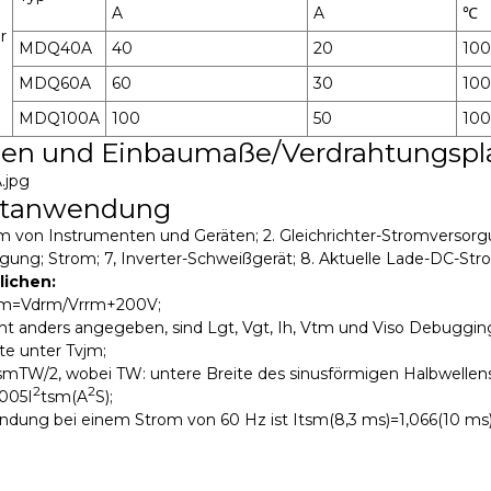
A
A
℃
r
MDQ40A
40
20
100
MDQ60A
60
30
100
MDQ100A
100
50
100
en und Einbaumaße/Verdrahtungspl
ktanwendung
om von Instrumenten und Geräten; 2. Gleichrichter-Stromversorg
gung; Strom; 7, Inverter-Schweißgerät; 8. Aktuelle Lade-DC-St
lichen:
sm=Vdrm/Vrrm+200V;
cht anders angegeben, sind Lgt, Vgt, Ih, Vtm und Viso Debuggin
te unter Tvjm;
smTW/2, wobei TW: untere Breite des sinusförmigen Halbwellens
2
2
005I
tsm(A
S);
ndung bei einem Strom von 60 Hz ist Itsm(8,3 ms)=1,066(10 ms)