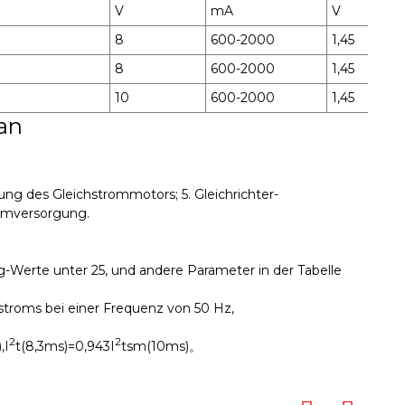
V
mA
V
8
600-2000
1,45
8
600-2000
1,45
10
600-2000
1,45
an
ung des Gleichstrommotors; 5. Gleichrichter-
romversorgung.
g-Werte unter 25, und andere Parameter in der Tabelle
troms bei einer Frequenz von 50 Hz,
2
2
,I
t(8,3ms)=0,943I
tsm(10ms)。