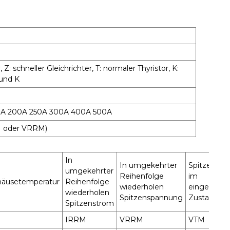
Z: schneller Gleichrichter, T: normaler Thyristor, K:
 und K
0A 200A 250A 300A 400A 500A
 oder VRRM)
In
In umgekehrter
Spitzensp
umgekehrter
Reihenfolge
im
äusetemperatur
Reihenfolge
wiederholen
eingeschal
wiederholen
Spitzenspannung
Zustand
Spitzenstrom
IRRM
VRRM
VTM