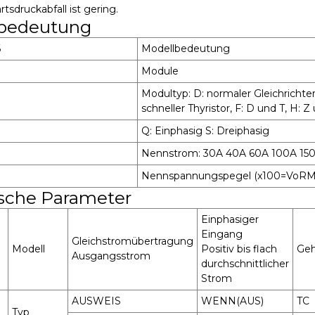
tsdruckabfall ist gering.
bedeutung
6
Modellbedeutung
Module
Modultyp: D: normaler Gleichrichter, 
schneller Thyristor, F: D und T, H: Z
Q: Einphasig S: Dreiphasig
Nennstrom: 30A 40A 60A 100A 15
Nennspannungspegel (x100=VoRM
sche Parameter
Einphasiger
Eingang
Gleichstromübertragung
Modell
Positiv bis flach
Geh
Ausgangsstrom
durchschnittlicher
Strom
AUSWEIS
WENN(AUS)
TC
Typ