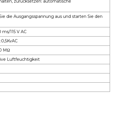
alten, zurücksetzen: automatische
Sie die Ausgangsspannung aus und starten Sie den
 ms/115 V AC
G:0,5KvAC
00 MΩ
tive Luftfeuchtigkeit