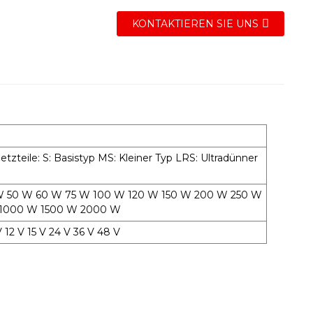
KONTAKTIEREN SIE UNS
tzteile: S: Basistyp MS: Kleiner Typ LRS: Ultradünner
5 W 50 W 60 W 75 W 100 W 120 W 150 W 200 W 250 W
 1000 W 1500 W 2000 W
12 V 15 V 24 V 36 V 48 V