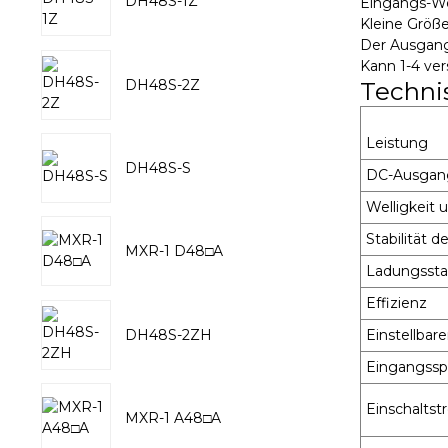
DH48S-1Z
Eingangs-We
Kleine Größe
Der Ausgang
Kann 1-4 ve
DH48S-2Z
Techni
Leistung
DH48S-S
DC-Ausgan
Welligkeit 
Stabilität 
MXR-1 D48□A
Ladungsstab
Effizienz
DH48S-2ZH
Einstellba
Eingangssp
Einschalts
MXR-1 A48□A