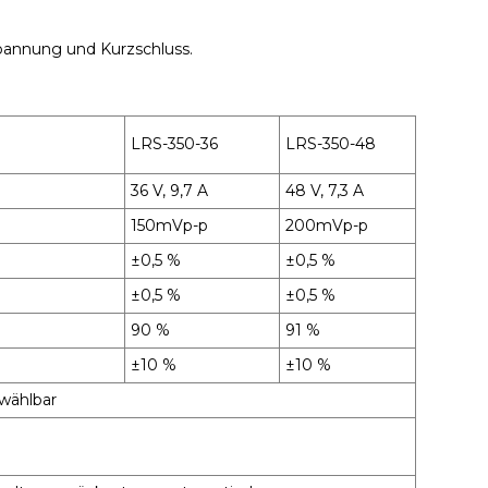
pannung und Kurzschluss.
LRS-350-36
LRS-350-48
36 V, 9,7 A
48 V, 7,3 A
150mVp-p
200mVp-p
±0,5 %
±0,5 %
±0,5 %
±0,5 %
90 %
91 %
±10 %
±10 %
wählbar