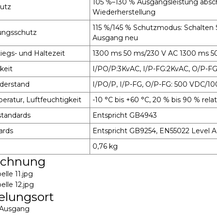
105 %–130 % Ausgangsleistung absch
hutz
Wiederherstellung
115 %/145 % Schutzmodus: Schalten 
ungsschutz
Ausgang neu
tiegs- und Haltezeit
1300 ms 50 ms/230 V AC 1300 ms 50
keit
I/PO/P:3KvAC, I/P-FG:2KvAC, O/P-F
iderstand
I/PO/P, I/P-FG, O/P-FG: 500 VDC/1
eratur, Luftfeuchtigkeit
-10 °C bis +60 °C, 20 % bis 90 % rela
standards
Entspricht GB4943
ards
Entspricht GB9254, EN55022 Level A
0,76 kg
ichnung
elungsort
C-Ausgang