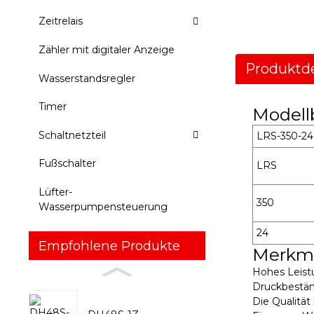
Zeitrelais
Zähler mit digitaler Anzeige
Produktde
Wasserstandsregler
Timer
Modell
Schaltnetzteil
LRS-350-24
Fußschalter
LRS
Lüfter-
350
Wasserpumpensteuerung
24
Empfohlene Produkte
Merkm
Hohes Leistu
Druckbestän
Die Qualitä