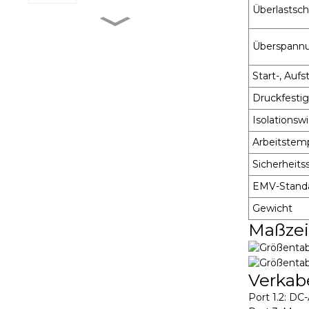
Überlastsc
MXR-1 V38□A
Überspann
Start-, Aufs
MXR-1 L38□A
Druckfestig
Isolationsw
Arbeitstemp
MXR-1 U38□A
Sicherheits
EMV-Stand
Gewicht
MXR-1 D22□D
Maßze
Verkab
Port 1.2: D