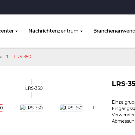
enter
Nachrichtenzentrum
Branchenanwen
ie
LRS-350
LRS-3
Einzelgru
Eingangss
Verwenden
Abmessung