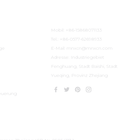
Kontaktinformationen
Mobil: +86-15868071133
Tel.: +86-0577-62698933
ige
E-Mail: mnxcn@mnxcn.com
Adresse: Industriegebiet
Fenghuang, Stadt Baishi, Stadt
Yueqing, Provinz Zhejiang
euerung