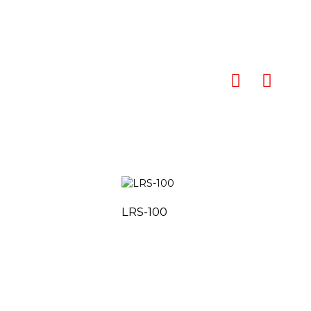
LRS-100
LRS