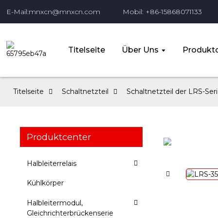
E-Mail:mnxcn@mnxcn.com
Mobil: +86-15868071133
Titelseite
Über Uns
Produktc
Titelseite
Schaltnetzteil
Schaltnetzteil der LRS-Ser
Produktcenter
Halbleiterrelais
Kühlkörper
Halbleitermodul,
Gleichrichterbrückenserie