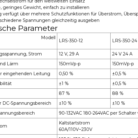
chselstrom für den weltweiten Einsatz
, geringes Gewicht, einfach zu installieren
 verfügt über mehrere Schutzfunktionen für Überstrom, Übers
rschiedene Spannungen gleichzeitig ausgeben
sche Parameter
Modell
LRS-350-12
LRS-350-24
gsspannung, Strom
12 V, 29 A
24 V 24 A
und Lärm
150mVp-p
150mVp-p
der eingehenden Leitung
0,50 %
±0,5 %
ilität
±1 %
±0,5 %
87 %
88 %
rer DC-Spannungsbereich
±10 %
±10 %
annungsbereich
90-132VAC 180-264VAC per Schalter 
Kaltstartstrom
trom
60A/110V~230V