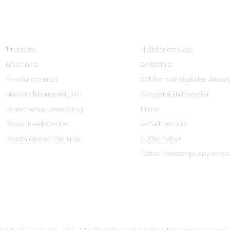
Schnelle Links
Produktcenter
Titelseite
Halbleiterrelais
über uns
Zeitrelais
Produktcenter
Zähler mit digitaler Anze
Nachrichtenzentrum
Wasserstandsregler
Branchenanwendung
Timer
Download-Center
Schaltnetzteil
Kontaktieren Sie uns
Fußschalter
Lüfter-Wasserpumpenst