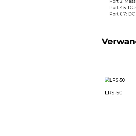
Port 3: Mass
Port 4.5: D
Port 6.7: D
Verwan
LRS-50