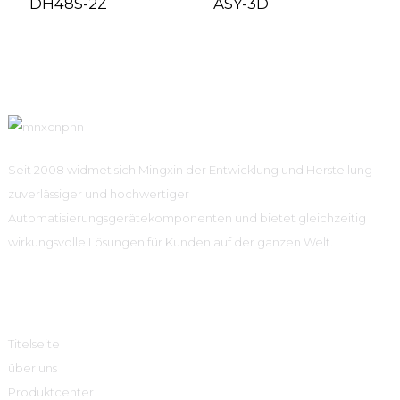
DH48S-2Z
ASY-3D
Seit 2008 widmet sich Mingxin der Entwicklung und Herstellung
zuverlässiger und hochwertiger
Automatisierungsgerätekomponenten und bietet gleichzeitig
wirkungsvolle Lösungen für Kunden auf der ganzen Welt.
Schnelle Links
Titelseite
über uns
Produktcenter