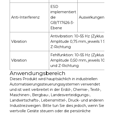
ESD
implementiert
Fe
Anti-Interferenz
die
Auswirkungen
10
GB/T17626-3-
je
Ebene
Antivibration: 10–55 Hz (Zyklus 1 Min
Vibration
Amplitude 0,75 mm, jeweils 1 Stunde
Z-Richtung
Fehlfunktion: 10–55 Hz (Zyklus 1 Min
Vibration
Amplitude 0,50 mm, jeweils 10 Minut
und Z-Richtung
Anwendungsbereich
Dieses Produkt wird hauptsächlich in industriellen
Automatisierungssteuerungssystemen verwendet
und ist weit verbreitet in der Erdöl-, Chemie-, Textil-,
Maschinen-, Bergbau-, Landesverteidigungs-,
Landwirtschafts-, Lebensmittel-, Druck- und anderen
Industriezweigen. Bitte tun Sie dies jedoch, wenn Sie
wertvolle Geräte steuern oder die persönliche