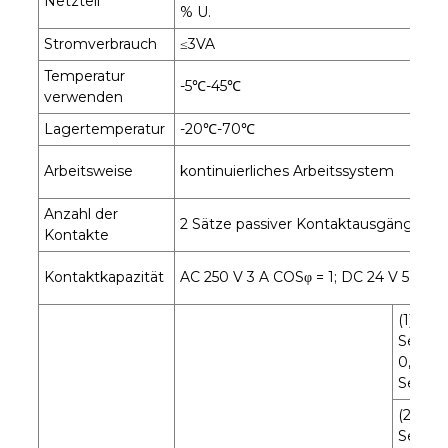
Netzteil
% U.
Stromverbrauch
≤3VA
Temperatur
-5℃-45℃
verwenden
Lagertemperatur
-20℃-70℃
Arbeitsweise
kontinuierliches Arbeitssystem
Anzahl der
2 Sätze passiver Kontaktausgänge
Kontakte
Kontaktkapazität
AC 250 V 3 A COSφ = 1; DC 24 V 5 A
(1)0,01
Sekun
0,99
Sekun
(2)0,1
Sekun