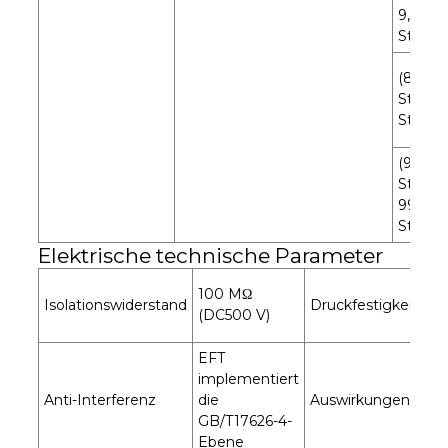
9,9
Stund
(8)1
Stunde
Stund
(9)10
Stunde
990
Stund
Elektrische technische Parameter
A
100 MΩ
Isolationswiderstand
Druckfestigkeit
50
(DC500 V)
Mi
EFT
implementiert
Sc
Anti-Interferenz
die
Auswirkungen
30
GB/T17626-4-
je
Ebene